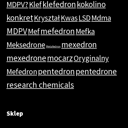
klefedron
kokolino
MDPV?
Klef
konkret
Kryształ
Kwas
LSD
Mdma
MDPV
mefedron
Mef
Mefka
mexedron
Meksedrone
Metafedron
mexedrone
mocarz
Oryginalny
pentedron
pentedrone
Mefedron
research chemicals
Sklep