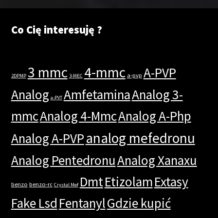
Co Cię interesuję ?
3 mmc
4-mmc
A-PVP
a-pvp
2DPMP
3-MEC
Analog
Amfetamina
Analog 3-
a-PVT
mmc
Analog 4-Mmc
Analog A-Php
analog mefedronu
Analog A-PVP
Analog Pentedronu
Analog Xanaxu
Dmt
Etizolam
Extasy
benzo
benzo-rc
Crystal Mef
Fake Lsd
Fentanyl
Gdzie kupić