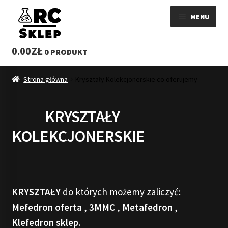
Przejdź
Przejdź
MENU
do
do
nawigacji
treści
ROZWI
SKLEP
0.00
ZŁ
0 PRODUKT
MENU
WYSYŁKA
POTOM
Strona główna
Kryształy Kolekcjonerskie co oferujemy
KONTAKT
KRYSZTAŁY
REGULAMIN
KOLEKCJONERSKIE
BLOG 3MMC SKLEP
KRYSZTAŁY
do których możemy zaliczyć:
Mefedron oferta
,
3MMC
,
Metafedron
,
Klefedron sklep
.