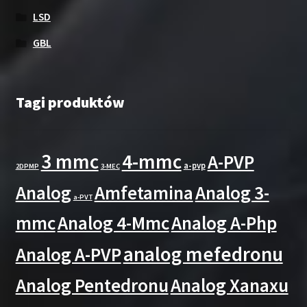
LSD
GBL
Tagi produktów
3 mmc
4-mmc
A-PVP
a-pvp
2DPMP
3-MEC
Analog
Amfetamina
Analog 3-
a-PVT
mmc
Analog 4-Mmc
Analog A-Php
analog mefedronu
Analog A-PVP
Analog Pentedronu
Analog Xanaxu