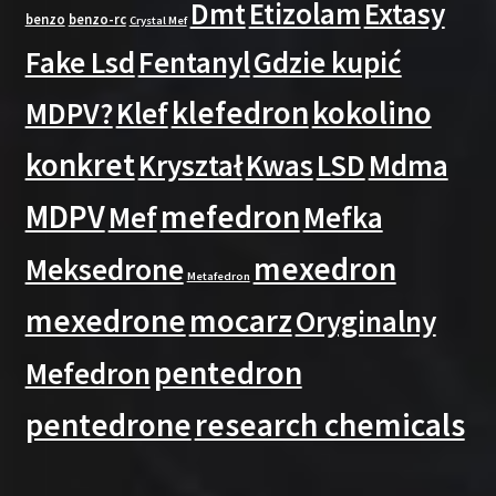
Dmt
Etizolam
Extasy
benzo
benzo-rc
Crystal Mef
Fake Lsd
Fentanyl
Gdzie kupić
klefedron
kokolino
MDPV?
Klef
konkret
Kryształ
Kwas
LSD
Mdma
MDPV
mefedron
Mef
Mefka
mexedron
Meksedrone
Metafedron
mexedrone
mocarz
Oryginalny
pentedron
Mefedron
pentedrone
research chemicals