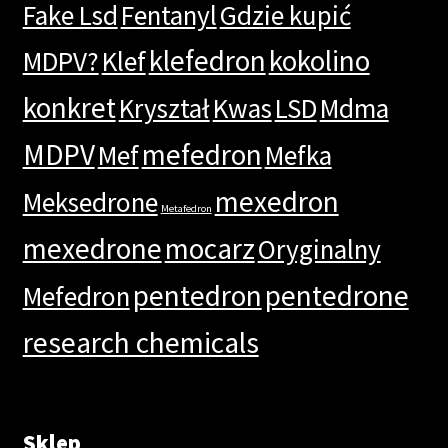
Fake Lsd
Fentanyl
Gdzie kupić
klefedron
kokolino
MDPV?
Klef
konkret
Kryształ
Kwas
LSD
Mdma
MDPV
mefedron
Mef
Mefka
mexedron
Meksedrone
Metafedron
mexedrone
mocarz
Oryginalny
pentedron
pentedrone
Mefedron
research chemicals
Sklep