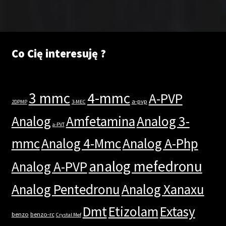
Co Cię interesuję ?
3 mmc
4-mmc
A-PVP
a-pvp
2DPMP
3-MEC
Analog
Amfetamina
Analog 3-
a-PVT
mmc
Analog 4-Mmc
Analog A-Php
analog mefedronu
Analog A-PVP
Analog Pentedronu
Analog Xanaxu
Dmt
Etizolam
Extasy
benzo
benzo-rc
Crystal Mef