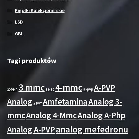
Pigułki Kolekcjonerskie
LSD
GBL
Tagi produktów
3 mmc
4-mmc
A-PVP
a-pvp
2DPMP
3-MEC
Analog
Amfetamina
Analog 3-
a-PVT
mmc
Analog 4-Mmc
Analog A-Php
analog mefedronu
Analog A-PVP