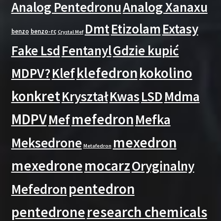
Analog Pentedronu
Analog Xanaxu
Dmt
Etizolam
Extasy
benzo
benzo-rc
Crystal Mef
Fake Lsd
Fentanyl
Gdzie kupić
klefedron
kokolino
MDPV?
Klef
konkret
Kryształ
Kwas
LSD
Mdma
MDPV
mefedron
Mef
Mefka
mexedron
Meksedrone
Metafedron
mexedrone
mocarz
Oryginalny
pentedron
Mefedron
pentedrone
research chemicals