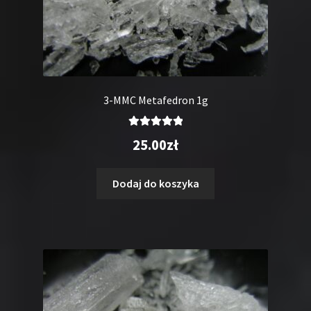
3-MMC Metafedron 1g
Oceniono
25.00
zł
5.00
na 5
Dodaj do koszyka