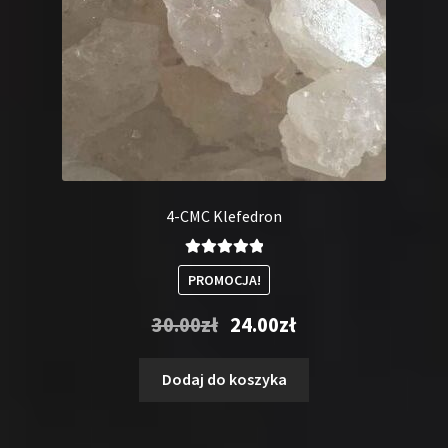
4-CMC Klefedron
Oceniono
PROMOCJA!
5.00
na 5
Pierwotna
Aktualna
30.00
zł
24.00
zł
cena
cena
wynosiła:
wynosi:
Dodaj do koszyka
30.00zł.
24.00zł.