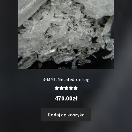
3-MMC Metafedron 25g
Oceniono
470.00
zł
5.00
na 5
Dodaj do koszyka