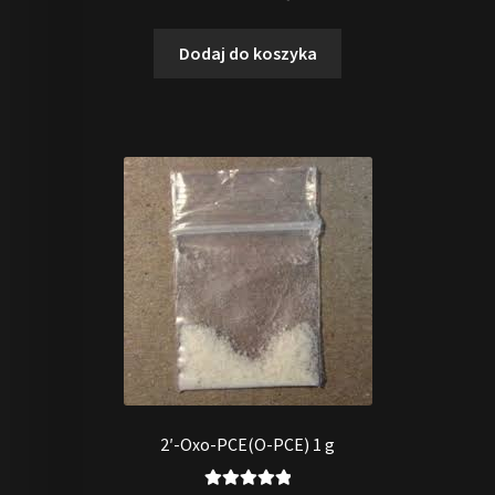
5.00
na 5
Dodaj do koszyka
2′-Oxo-PCE(O-PCE) 1 g