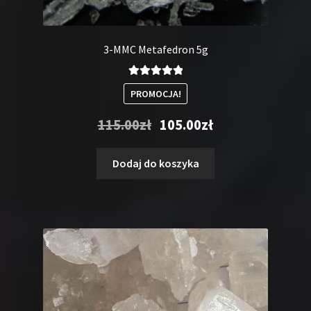
3-MMC Metafedron 5g
Oceniono
PROMOCJA!
5.00
na 5
Pierwotna
Aktualna
115.00
zł
105.00
zł
cena
cena
wynosiła:
wynosi:
Dodaj do koszyka
115.00zł.
105.00zł.