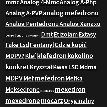
mmc
Analog 4-Mmc
Analog A-Php
analog mefedronu
Analog A-PVP
Analog Pentedronu
Analog Xanaxu
Dmt
Etizolam
Extasy
benzo
benzo-rc
Crystal Mef
Fake Lsd
Fentanyl
Gdzie kupić
klefedron
kokolino
MDPV?
Klef
konkret
Kryształ
Kwas
LSD
Mdma
MDPV
mefedron
Mef
Mefka
mexedron
Meksedrone
Metafedron
mexedrone
mocarz
Oryginalny