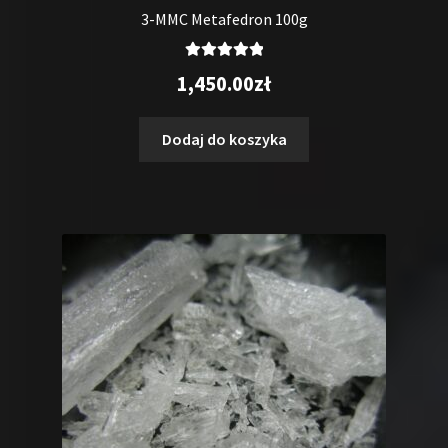
3-MMC Metafedron 100g
Oceniono
1,450.00
zł
5.00
na 5
Dodaj do koszyka