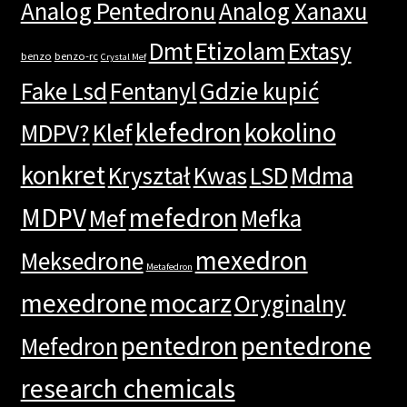
Analog Pentedronu
Analog Xanaxu
Dmt
Etizolam
Extasy
benzo
benzo-rc
Crystal Mef
Fake Lsd
Fentanyl
Gdzie kupić
klefedron
kokolino
MDPV?
Klef
konkret
Kryształ
Kwas
LSD
Mdma
MDPV
mefedron
Mef
Mefka
mexedron
Meksedrone
Metafedron
mexedrone
mocarz
Oryginalny
pentedron
pentedrone
Mefedron
research chemicals