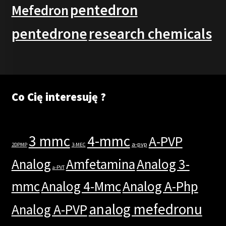
pentedron
Mefedron
pentedrone
research chemicals
Co Cię interesuję ?
3 mmc
4-mmc
A-PVP
a-pvp
2DPMP
3-MEC
Analog
Amfetamina
Analog 3-
a-PVT
mmc
Analog 4-Mmc
Analog A-Php
analog mefedronu
Analog A-PVP