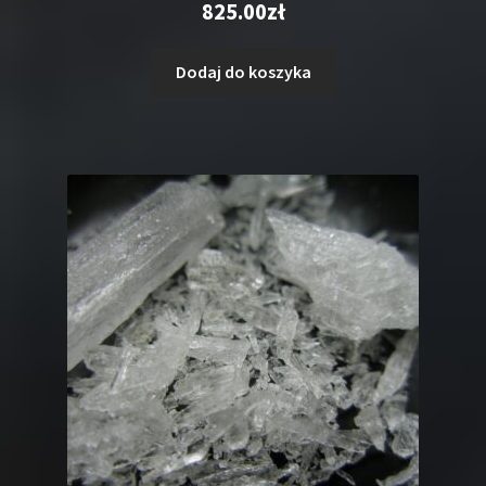
825.00
zł
5.00
na 5
Dodaj do koszyka