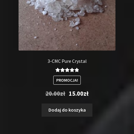
3-CMC Pure Crystal
Oceniono
PROMOCJA!
5.00
na 5
Pierwotna
Aktualna
20.00
zł
15.00
zł
cena
cena
wynosiła:
wynosi:
Dodaj do koszyka
20.00zł.
15.00zł.