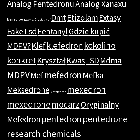
Analog Pentedronu
Analog Xanaxu
Dmt
Etizolam
Extasy
benzo
benzo-rc
Crystal Mef
Fake Lsd
Fentanyl
Gdzie kupić
klefedron
kokolino
MDPV?
Klef
konkret
Kryształ
Kwas
LSD
Mdma
MDPV
mefedron
Mef
Mefka
mexedron
Meksedrone
Metafedron
mexedrone
mocarz
Oryginalny
pentedron
pentedrone
Mefedron
research chemicals