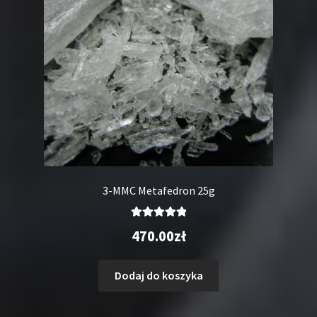
3-MMC Metafedron 25g
Oceniono
470.00
zł
5.00
na 5
Dodaj do koszyka