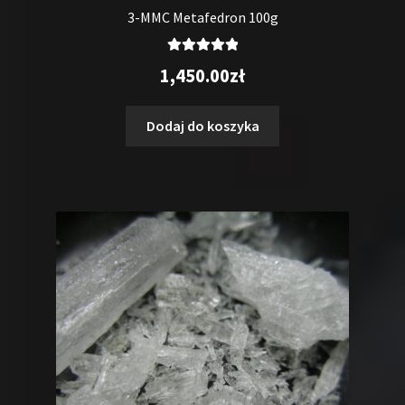
3-MMC Metafedron 100g
Oceniono
1,450.00
zł
5.00
na 5
Dodaj do koszyka