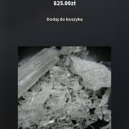
825.00
zł
5.00
na 5
Dodaj do koszyka