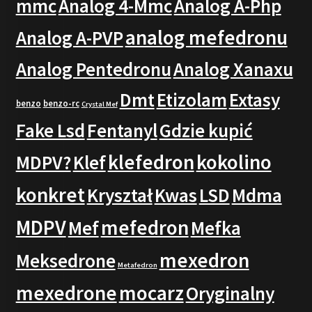
mmc
Analog 4-Mmc
Analog A-Php
analog mefedronu
Analog A-PVP
Analog Pentedronu
Analog Xanaxu
Dmt
Etizolam
Extasy
benzo
benzo-rc
Crystal Mef
Fake Lsd
Fentanyl
Gdzie kupić
klefedron
kokolino
MDPV?
Klef
konkret
Kryształ
Kwas
LSD
Mdma
MDPV
mefedron
Mef
Mefka
mexedron
Meksedrone
Metafedron
mexedrone
mocarz
Oryginalny