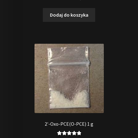
5.00
na 5
Dodaj do koszyka
2′-Oxo-PCE(O-PCE) 1 g