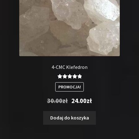
4-CMC Klefedron
Oceniono
PROMOCJA!
5.00
na 5
Pierwotna
Aktualna
30.00
zł
24.00
zł
cena
cena
wynosiła:
wynosi:
Dodaj do koszyka
30.00zł.
24.00zł.