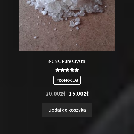
3-CMC Pure Crystal
Oceniono
PROMOCJA!
5.00
na 5
Pierwotna
Aktualna
20.00
zł
15.00
zł
cena
cena
wynosiła:
wynosi:
Dodaj do koszyka
20.00zł.
15.00zł.