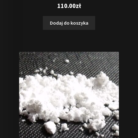
Oceniono
110.00
zł
5.00
na 5
Dodaj do koszyka