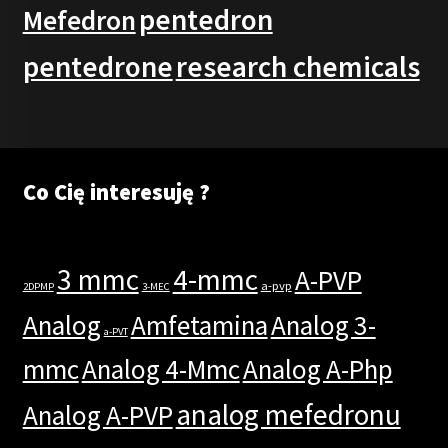
pentedron
Mefedron
pentedrone
research chemicals
Co Cię interesuję ?
3 mmc
4-mmc
A-PVP
a-pvp
2DPMP
3-MEC
Analog
Amfetamina
Analog 3-
a-PVT
mmc
Analog 4-Mmc
Analog A-Php
analog mefedronu
Analog A-PVP