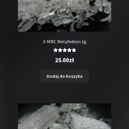
3-MMC Metafedron 1g
Oceniono
25.00
zł
5.00
na 5
Dodaj do koszyka