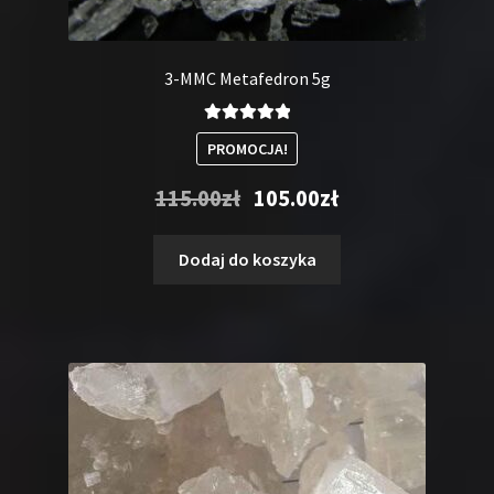
3-MMC Metafedron 5g
Oceniono
PROMOCJA!
5.00
na 5
Pierwotna
Aktualna
115.00
zł
105.00
zł
cena
cena
wynosiła:
wynosi:
Dodaj do koszyka
115.00zł.
105.00zł.