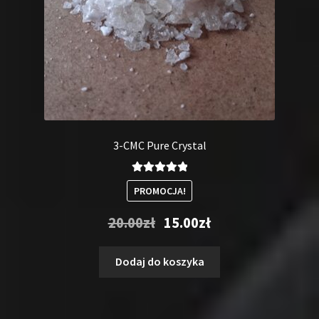
3-CMC Pure Crystal
Oceniono
PROMOCJA!
5.00
na 5
Pierwotna
Aktualna
20.00
zł
15.00
zł
cena
cena
wynosiła:
wynosi:
Dodaj do koszyka
20.00zł.
15.00zł.