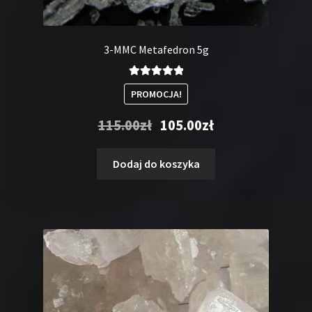
3-MMC Metafedron 5g
Oceniono
PROMOCJA!
5.00
na 5
Pierwotna
Aktualna
115.00
zł
105.00
zł
cena
cena
wynosiła:
wynosi:
Dodaj do koszyka
115.00zł.
105.00zł.