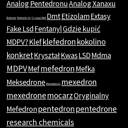
Analog Pentedronu
Analog Xanaxu
Dmt
Etizolam
Extasy
benzo
benzo-rc
Crystal Mef
Fake Lsd
Fentanyl
Gdzie kupić
klefedron
kokolino
MDPV?
Klef
konkret
Kryształ
Kwas
LSD
Mdma
MDPV
mefedron
Mef
Mefka
mexedron
Meksedrone
Metafedron
mexedrone
mocarz
Oryginalny
pentedron
pentedrone
Mefedron
research chemicals