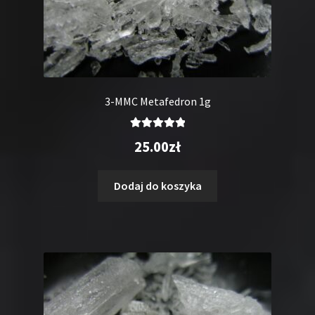
3-MMC Metafedron 1g
Oceniono
25.00
zł
5.00
na 5
Dodaj do koszyka