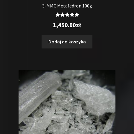
3-MMC Metafedron 100g
Oceniono
1,450.00
zł
5.00
na 5
Dodaj do koszyka