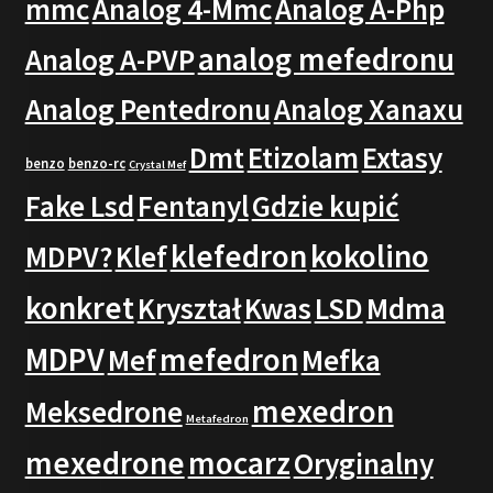
mmc
Analog 4-Mmc
Analog A-Php
analog mefedronu
Analog A-PVP
Analog Pentedronu
Analog Xanaxu
Dmt
Etizolam
Extasy
benzo
benzo-rc
Crystal Mef
Fake Lsd
Fentanyl
Gdzie kupić
klefedron
kokolino
MDPV?
Klef
konkret
Kryształ
Kwas
LSD
Mdma
MDPV
mefedron
Mef
Mefka
mexedron
Meksedrone
Metafedron
mexedrone
mocarz
Oryginalny