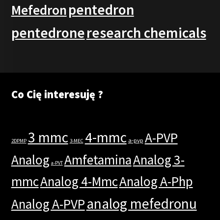
pentedron
Mefedron
pentedrone
research chemicals
Co Cię interesuję ?
3 mmc
4-mmc
A-PVP
a-pvp
2DPMP
3-MEC
Analog
Amfetamina
Analog 3-
a-PVT
mmc
Analog 4-Mmc
Analog A-Php
analog mefedronu
Analog A-PVP