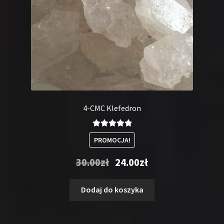
4-CMC Klefedron
Oceniono
PROMOCJA!
5.00
na 5
Pierwotna
Aktualna
30.00
zł
24.00
zł
cena
cena
wynosiła:
wynosi:
Dodaj do koszyka
30.00zł.
24.00zł.