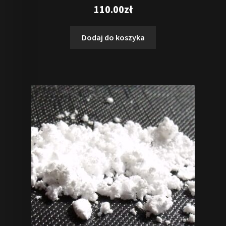
Oceniono
110.00
zł
5.00
na 5
Dodaj do koszyka