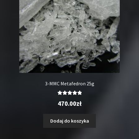
3-MMC Metafedron 25g
Oceniono
470.00
zł
5.00
na 5
Dodaj do koszyka