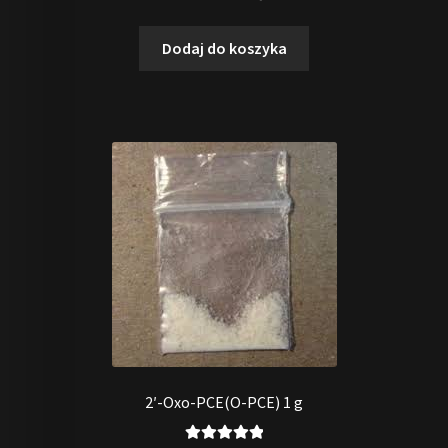
5.00
na 5
Dodaj do koszyka
2′-Oxo-PCE(O-PCE) 1 g