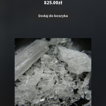
825.00
zł
5.00
na 5
Dodaj do koszyka