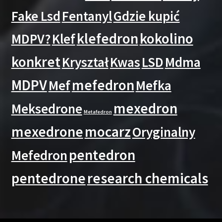
Fake Lsd
Fentanyl
Gdzie kupić
klefedron
kokolino
MDPV?
Klef
konkret
Kryształ
Kwas
LSD
Mdma
MDPV
mefedron
Mef
Mefka
mexedron
Meksedrone
Metafedron
mexedrone
mocarz
Oryginalny
pentedron
Mefedron
pentedrone
research chemicals