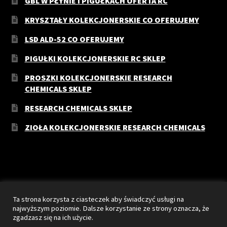
GBL W PŁYNIE I PIGUŁKACH OFERTA RC
KRYSZTAŁY KOLEKCJONERSKIE CO OFERUJEMY
LSD ALD-52 CO OFERUJEMY
PIGUŁKI KOLEKCJONERSKIE RC SKLEP
PROSZKI KOLEKCJONERSKIE RESEARCH
CHEMICALS SKLEP
RESEARCH CHEMICALS SKLEP
ZIOŁA KOLEKCJONERSKIE RESEARCH CHEMICALS
© RC-Sklep 2026
Ta strona korzysta z ciasteczek aby świadczyć usługi na
Stworzone z WooCommerce
.
najwyższym poziomie. Dalsze korzystanie ze strony oznacza, że
zgadzasz się na ich użycie.