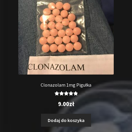
Clonazolam 1mg Pigułka
Oceniono
9.00
zł
5.00
na 5
Dodaj do koszyka