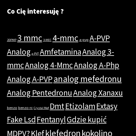
Co Cię interesuję ?
3 mmc
4-mmc
A-PVP
a-pvp
2DPMP
3-MEC
Analog
Amfetamina
Analog 3-
a-PVT
mmc
Analog 4-Mmc
Analog A-Php
analog mefedronu
Analog A-PVP
Analog Pentedronu
Analog Xanaxu
Dmt
Etizolam
Extasy
benzo
benzo-rc
Crystal Mef
Fake Lsd
Fentanyl
Gdzie kupić
klefedron
kokolino
MDPV?
Klef