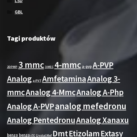
LSD
GBL
Tagi produktów
3 mmc
4-mmc
A-PVP
a-pvp
2DPMP
3-MEC
Analog
Amfetamina
Analog 3-
a-PVT
mmc
Analog 4-Mmc
Analog A-Php
analog mefedronu
Analog A-PVP
Analog Pentedronu
Analog Xanaxu
Dmt
Etizolam
Extasy
benzo
benzo-rc
Crystal Mef