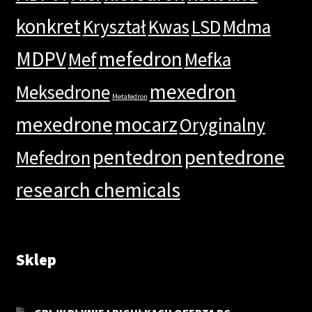
konkret
Kryształ
Kwas
LSD
Mdma
MDPV
mefedron
Mef
Mefka
mexedron
Meksedrone
Metafedron
mexedrone
mocarz
Oryginalny
pentedron
pentedrone
Mefedron
research chemicals
Sklep