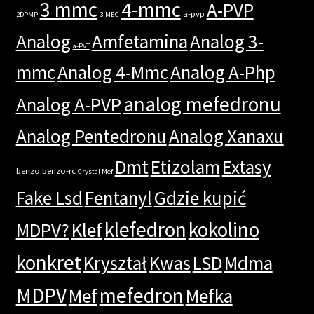
3 mmc
4-mmc
A-PVP
a-pvp
2DPMP
3-MEC
Analog
Amfetamina
Analog 3-
a-PVT
mmc
Analog 4-Mmc
Analog A-Php
analog mefedronu
Analog A-PVP
Analog Pentedronu
Analog Xanaxu
Dmt
Etizolam
Extasy
benzo
benzo-rc
Crystal Mef
Fake Lsd
Fentanyl
Gdzie kupić
klefedron
kokolino
MDPV?
Klef
konkret
Kryształ
Kwas
LSD
Mdma
MDPV
mefedron
Mef
Mefka