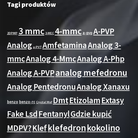
Tagi produktów
3 mmc
4-mmc
A-PVP
a-pvp
2DPMP
3-MEC
Analog
Amfetamina
Analog 3-
a-PVT
mmc
Analog 4-Mmc
Analog A-Php
analog mefedronu
Analog A-PVP
Analog Pentedronu
Analog Xanaxu
Dmt
Etizolam
Extasy
benzo
benzo-rc
Crystal Mef
Fake Lsd
Fentanyl
Gdzie kupić
klefedron
kokolino
MDPV?
Klef