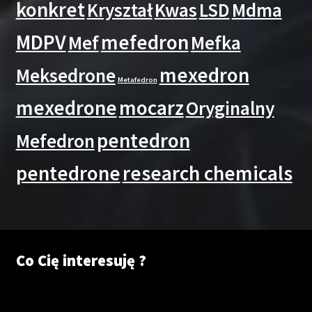
konkret
Kryształ
Kwas
LSD
Mdma
MDPV
mefedron
Mef
Mefka
mexedron
Meksedrone
Metafedron
mexedrone
mocarz
Oryginalny
pentedron
Mefedron
pentedrone
research chemicals
Co Cię interesuję ?