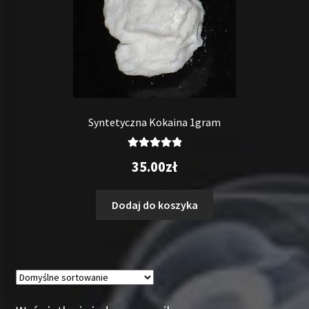
Syntetyczna Kokaina 1gram
Oceniono
35.00
zł
5.00
na 5
Dodaj do koszyka