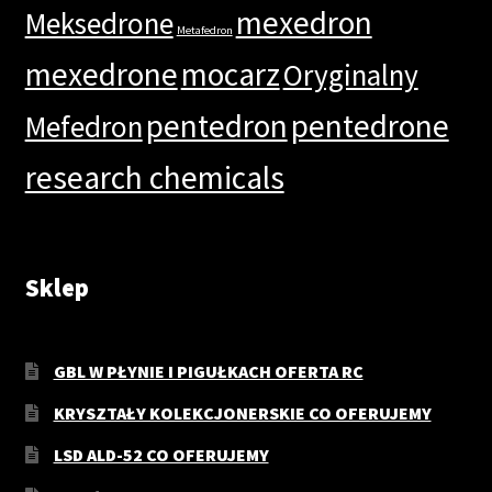
mexedron
Meksedrone
Metafedron
mexedrone
mocarz
Oryginalny
pentedron
pentedrone
Mefedron
research chemicals
Sklep
GBL W PŁYNIE I PIGUŁKACH OFERTA RC
KRYSZTAŁY KOLEKCJONERSKIE CO OFERUJEMY
LSD ALD-52 CO OFERUJEMY