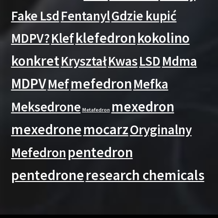
Fake Lsd
Fentanyl
Gdzie kupić
klefedron
kokolino
MDPV?
Klef
konkret
Kryształ
Kwas
LSD
Mdma
MDPV
mefedron
Mef
Mefka
mexedron
Meksedrone
Metafedron
mexedrone
mocarz
Oryginalny
pentedron
Mefedron
pentedrone
research chemicals