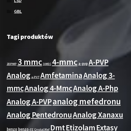
LSD
GBL
Tagi produktów
3 mmc
4-mmc
A-PVP
a-pvp
2DPMP
3-MEC
Analog
Amfetamina
Analog 3-
a-PVT
mmc
Analog 4-Mmc
Analog A-Php
analog mefedronu
Analog A-PVP
Analog Pentedronu
Analog Xanaxu
Dmt
Etizolam
Extasy
benzo
benzo-rc
Crystal Mef