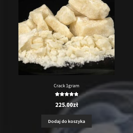
Crack 1gram
Oceniono
225.00
zł
5.00
na 5
Dodaj do koszyka