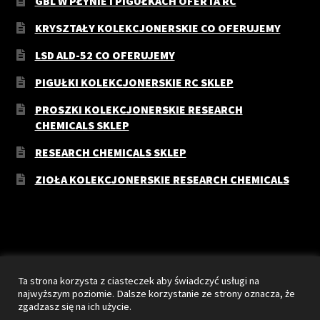
GBL W PŁYNIE I PIGUŁKACH OFERTA RC
KRYSZTAŁY KOLEKCJONERSKIE CO OFERUJEMY
LSD ALD-52 CO OFERUJEMY
PIGUŁKI KOLEKCJONERSKIE RC SKLEP
PROSZKI KOLEKCJONERSKIE RESEARCH
CHEMICALS SKLEP
RESEARCH CHEMICALS SKLEP
ZIOŁA KOLEKCJONERSKIE RESEARCH CHEMICALS
© RC-Sklep 2026
Ta strona korzysta z ciasteczek aby świadczyć usługi na
Stworzone z WooCommerce
.
najwyższym poziomie. Dalsze korzystanie ze strony oznacza, że
zgadzasz się na ich użycie.