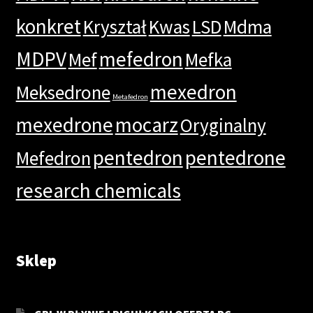
konkret
Kryształ
Kwas
LSD
Mdma
MDPV
mefedron
Mef
Mefka
mexedron
Meksedrone
Metafedron
mexedrone
mocarz
Oryginalny
pentedron
pentedrone
Mefedron
research chemicals
Sklep