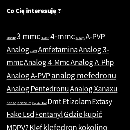
Co Cię interesuję ?
3 mmc
4-mmc
A-PVP
a-pvp
2DPMP
3-MEC
Analog
Amfetamina
Analog 3-
a-PVT
mmc
Analog 4-Mmc
Analog A-Php
analog mefedronu
Analog A-PVP
Analog Pentedronu
Analog Xanaxu
Dmt
Etizolam
Extasy
benzo
benzo-rc
Crystal Mef
Fake Lsd
Fentanyl
Gdzie kupić
klefedron
kokolino
MDPV?
Klef