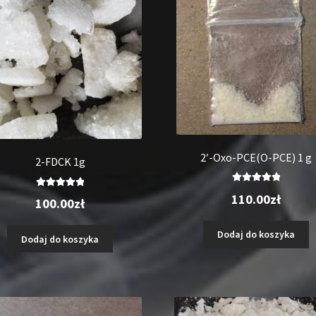
2′-Oxo-PCE(O-PCE) 1 g
2-FDCK 1g
Oceniono
Oceniono
110.00
zł
100.00
zł
5.00
na 5
5.00
na 5
Dodaj do koszyka
Dodaj do koszyka