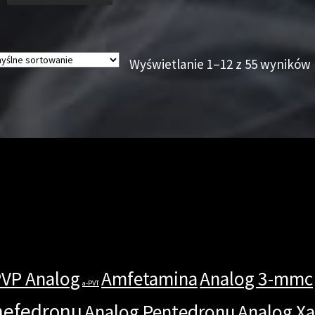
Wyświetlanie 1–12 z 55 wyników
PVP Analog
Amfetamina
Analog 3-mmc
a-PVT
mefedronu
Analog Pentedronu
Analog X