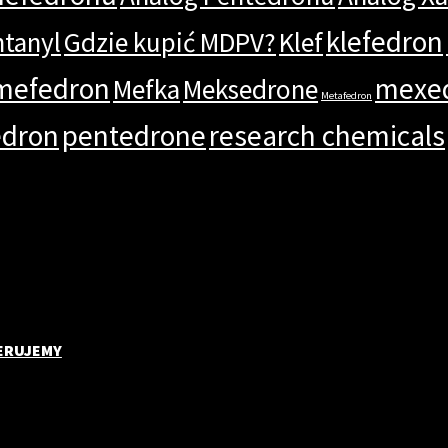
klefedron
ntanyl
Gdzie kupić MDPV?
Klef
mefedron
mexe
Mefka
Meksedrone
Metafedron
edron
pentedrone
research chemicals
ERUJEMY