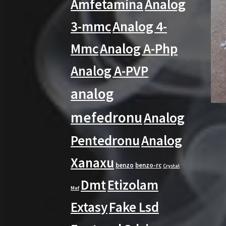
Amfetamina
Analog
3-mmc
Analog 4-
Mmc
Analog A-Php
Analog A-PVP
analog
mefedronu
Analog
Pentedronu
Analog
Xanaxu
benzo
benzo-rc
Crystal
Dmt
Etizolam
Mef
Extasy
Fake Lsd