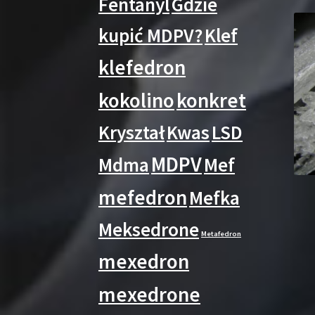
Fentanyl
Gdzie
kupić MDPV?
Klef
klefedron
kokolino
konkret
Kryształ
Kwas
LSD
MDPV
Mdma
Mef
mefedron
Mefka
Meksedrone
Metafedron
mexedron
mexedrone