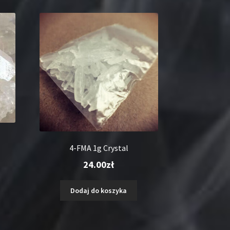
4-FMA 1g Crystal
24.00
zł
ualna
Dodaj do koszyka
na
osi:
00zł.