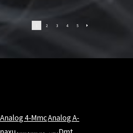
1
2
3
4
5
Analog 4-Mmc
Analog A-
anaxu
Dmt
benzo
benzo-rc