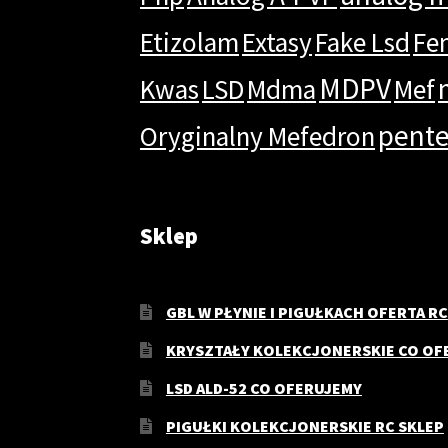
Etizolam
Extasy
Fake Lsd
Fe
MDPV
Kwas
LSD
Mdma
Mef
pent
Oryginalny Mefedron
Sklep
GBL W PŁYNIE I PIGUŁKACH OFERTA RC
KRYSZTAŁY KOLEKCJONERSKIE CO OF
LSD ALD-52 CO OFERUJEMY
PIGUŁKI KOLEKCJONERSKIE RC SKLEP