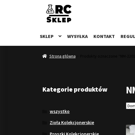
Przejdź
Przejdź
do
do
nawigacji
treści
SKLEP
WYSYŁKA
KONTAKT
REGUL
Strona główna
Produkty oznaczone “NM-2201
N
Kategorie produktów
wszystko
Zioła Kolekcjonerskie
Proszki Kolekcjonerskie