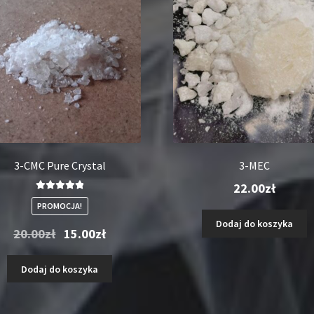
3-CMC Pure Crystal
3-MEC
22.00
zł
Oceniono
PROMOCJA!
5.00
na 5
Dodaj do koszyka
Pierwotna
Aktualna
20.00
zł
15.00
zł
cena
cena
wynosiła:
wynosi:
Dodaj do koszyka
20.00zł.
15.00zł.