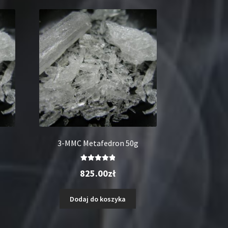
3-MMC Metafedron 50g
Oceniono
825.00
zł
5.00
na 5
Dodaj do koszyka