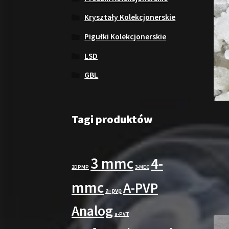
Kryształy Kolekcjonerskie
Pigułki Kolekcjonerskie
LSD
GBL
Tagi produktów
3 mmc
4-
2DPMP
3-MEC
mmc
A-PVP
a-pvp
Analog
a-PVT