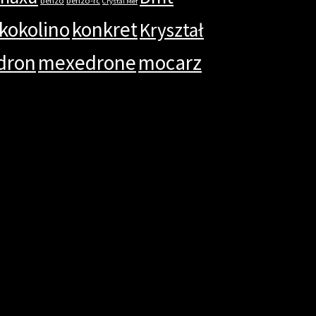
Crystal Mef
kokolino
konkret
Kryształ
dron
mexedrone
mocarz