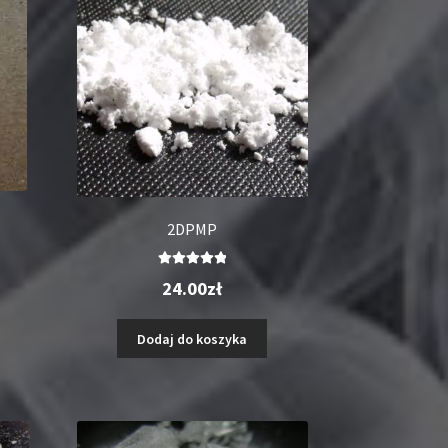
2DPMP
Oceniono
24.00
zł
5.00
na 5
Dodaj do koszyka