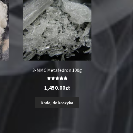
3-MMC Metafedron 100g
Oceniono
1,450.00
zł
5.00
na 5
Dodaj do koszyka