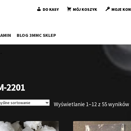
DO KASY
MÓJ KOSZYK
MOJE KO
AMIN
BLOG 3MMC SKLEP
”
M-2201
Wyświetlanie 1–12 z 55 wyników