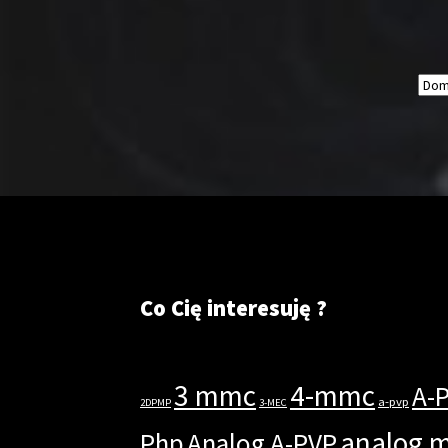
Co Cię interesuję ?
3 mmc
4-mmc
A-
a-pvp
2DPMP
3-MEC
analog 
Php
Analog A-PVP