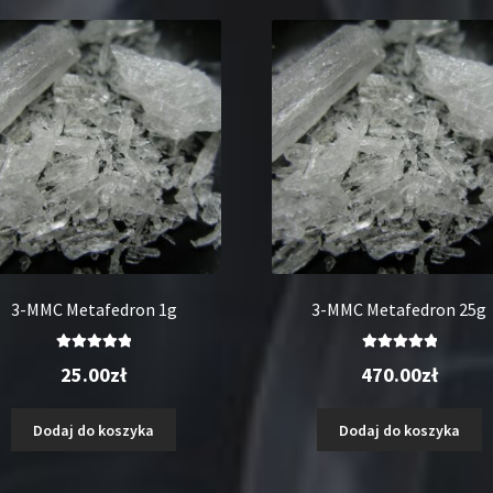
3-MMC Metafedron 1g
3-MMC Metafedron 25g
Oceniono
Oceniono
25.00
zł
470.00
zł
5.00
na 5
5.00
na 5
Dodaj do koszyka
Dodaj do koszyka