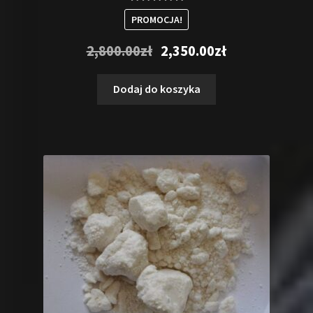
Oceniono
PROMOCJA!
5.00
na 5
Pierwotna
Aktualna
2,800.00
zł
2,350.00
zł
cena
cena
wynosiła:
wynosi:
Dodaj do koszyka
2,800.00zł.
2,350.00zł.