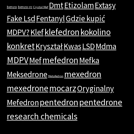
Dmt
Etizolam
Extasy
benzo
benzo-rc
Crystal Mef
Fake Lsd
Fentanyl
Gdzie kupić
klefedron
kokolino
MDPV?
Klef
konkret
Kryształ
Kwas
LSD
Mdma
MDPV
mefedron
Mef
Mefka
mexedron
Meksedrone
Metafedron
mexedrone
mocarz
Oryginalny
pentedron
pentedrone
Mefedron
research chemicals