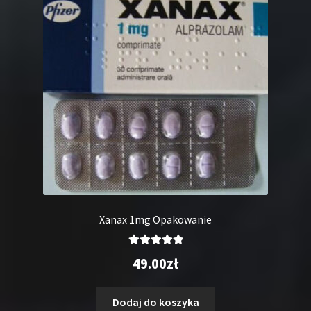
Xanax 1mg Opakowanie
Oceniono
49.00
zł
5.00
na 5
Dodaj do koszyka