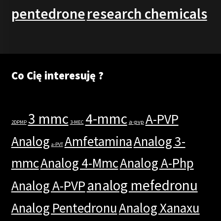
pentedrone
research chemicals
Co Cię interesuję ?
3 mmc
4-mmc
A-PVP
a-pvp
2DPMP
3-MEC
Analog
Amfetamina
Analog 3-
a-PVT
mmc
Analog 4-Mmc
Analog A-Php
analog mefedronu
Analog A-PVP
Analog Pentedronu
Analog Xanaxu