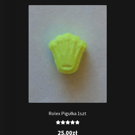
Rolex Pigułka 1szt
Oceniono
25.00
zł