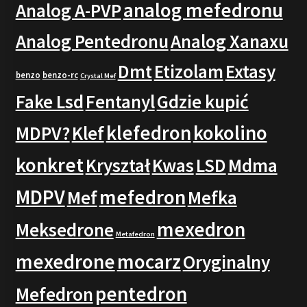
analog mefedronu
Analog A-PVP
Analog Pentedronu
Analog Xanaxu
Dmt
Etizolam
Extasy
benzo
benzo-rc
Crystal Mef
Fake Lsd
Fentanyl
Gdzie kupić
klefedron
kokolino
MDPV?
Klef
konkret
Kryształ
Kwas
LSD
Mdma
MDPV
mefedron
Mef
Mefka
mexedron
Meksedrone
Metafedron
mexedrone
mocarz
Oryginalny
pentedron
Mefedron