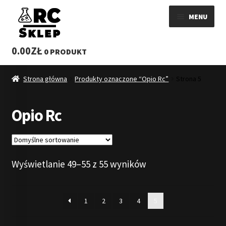
Przejdź
Przejdź
MENU
do
do
nawigacji
treści
ROZWI
SKLEP
0.00
ZŁ
0 PRODUKT
MENU
WYSYŁKA
POTOM
Strona główna
Produkty oznaczone “Opio Rc”
Strona 5
KONTAKT
Opio Rc
REGULAMIN
BLOG 3MMC SKLEP
Wyświetlanie 49–55 z 55 wyników
1
2
3
4
5