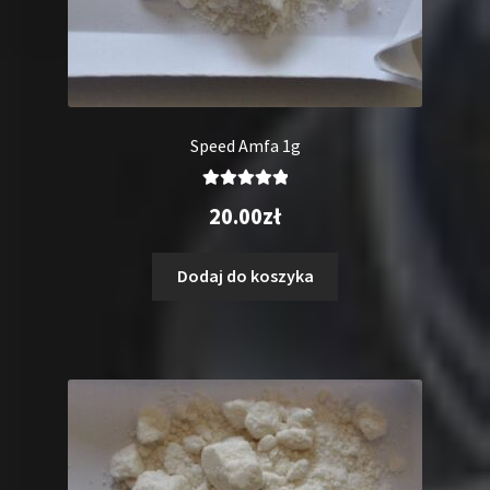
Speed Amfa 1g
Oceniono
20.00
zł
5.00
na 5
Dodaj do koszyka