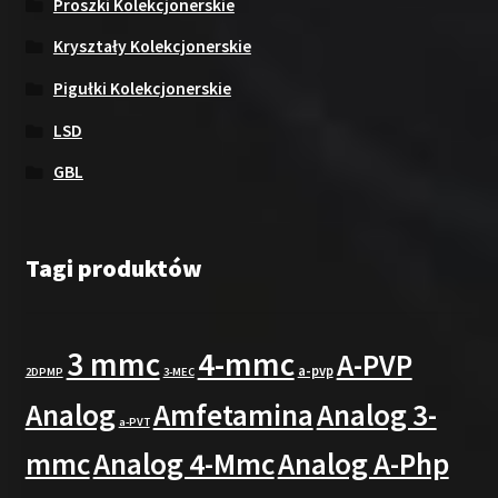
Proszki Kolekcjonerskie
Kryształy Kolekcjonerskie
Pigułki Kolekcjonerskie
LSD
GBL
Tagi produktów
3 mmc
4-mmc
A-PVP
a-pvp
2DPMP
3-MEC
Analog
Amfetamina
Analog 3-
a-PVT
mmc
Analog 4-Mmc
Analog A-Php