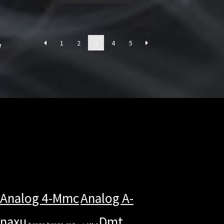
1
2
3
4
5
w
Analog 4-Mmc
Analog A-
anaxu
Dmt
benzo
benzo-rc