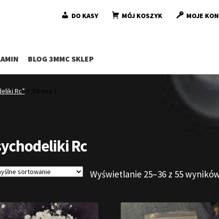
DO KASY
MÓJ KOSZYK
MOJE KO
AMIN
BLOG 3MMC SKLEP
liki Rc”
Strona 3
ychodeliki Rc
Wyświetlanie 25–36 z 55 wynikó