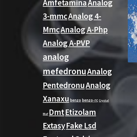
Amfetamina
Analog
3-mmc
Analog 4-
Mmc
Analog A-Php
Analog A-PVP
analog
mefedronu
Analog
Pentedronu
Analog
Xanaxu
benzo
benzo-rc
Crystal
Dmt
Etizolam
Mef
Extasy
Fake Lsd