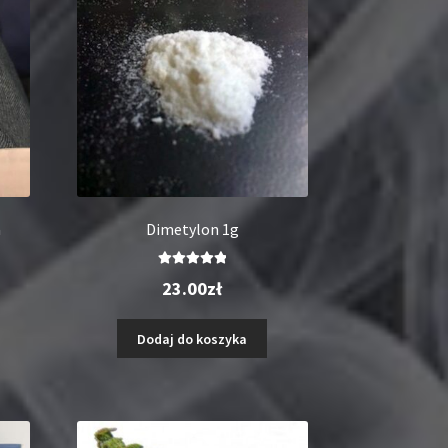
a
Dimetylon 1g
Oceniono
23.00
zł
5.00
na 5
Dodaj do koszyka