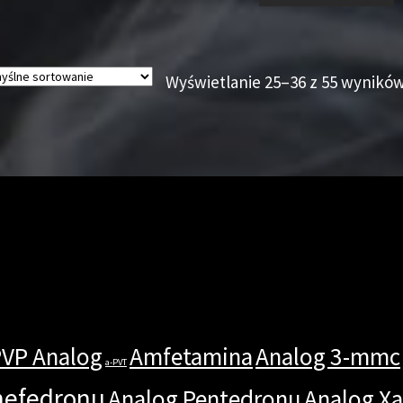
Wyświetlanie 25–36 z 55 wynikó
PVP Analog
Amfetamina
Analog 3-mmc
a-PVT
mefedronu
Analog Pentedronu
Analog X