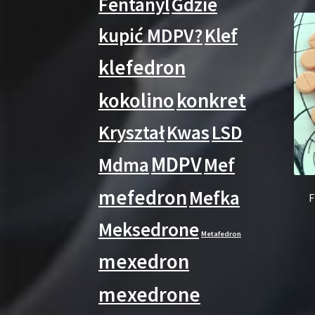
Fentanyl
Gdzie
kupić MDPV?
Klef
klefedron
kokolino
konkret
Kryształ
Kwas
LSD
MDPV
Mdma
Mef
mefedron
Mefka
F
Meksedrone
Metafedron
mexedron
mexedrone