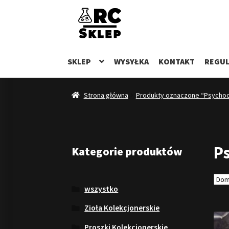
Przejdź
Przejdź
do
do
nawigacji
treści
SKLEP
WYSYŁKA
KONTAKT
REGUL
Strona główna
Produkty oznaczone “Psychode
Ps
Kategorie produktów
wszystko
Zioła Kolekcjonerskie
Proszki Kolekcjonerskie