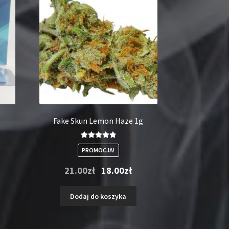
Fake Skun Lemon Haze 1g
Oceniono
PROMOCJA!
5.00
na 5
Pierwotna
Aktualna
21.00
zł
18.00
zł
cena
cena
wynosiła:
wynosi:
Dodaj do koszyka
21.00zł.
18.00zł.