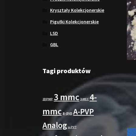
Kryształy Kolekcjonerskie
Pigułki Kolekcjonerskie
LSD
GBL
Tagi produktów
3 mmc
4-
2DPMP
3-MEC
mmc
A-PVP
a-pvp
Analog
a-PVT