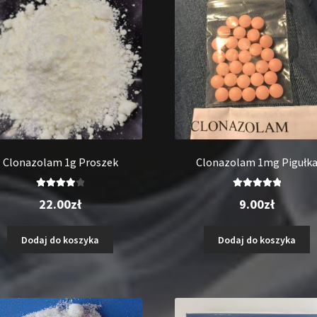
Clonazolam 1g Proszek
Clonazolam 1mg Pigułk
Oceniono
Oceniono
22.00
zł
9.00
zł
4.00
na 5
5.00
na 5
Dodaj do koszyka
Dodaj do koszyka