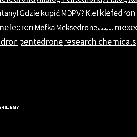
klefedron
ntanyl
Gdzie kupić MDPV?
Klef
mefedron
mexe
Mefka
Meksedrone
Metafedron
edron
pentedrone
research chemicals
ERUJEMY