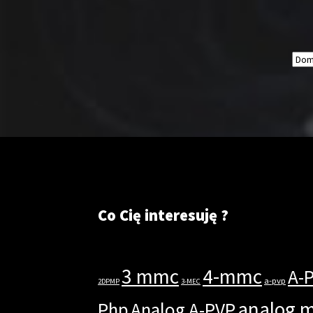
Co Cię interesuję ?
3 mmc
4-mmc
A-
a-pvp
2DPMP
3-MEC
analog 
Php
Analog A-PVP