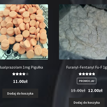
lualprazolam 1mg Pigułka
Furanyl-Fentanyl Fu-F 1
Oceniono
Oceniono
11.00
zł
PROMOCJA!
4.00
na 5
5.00
na 5
Pierwotna
Akt
15.00
zł
12.00
zł
Dodaj do koszyka
cena
ce
wynosiła:
wyn
Dodaj do koszyka
15.00zł.
12.