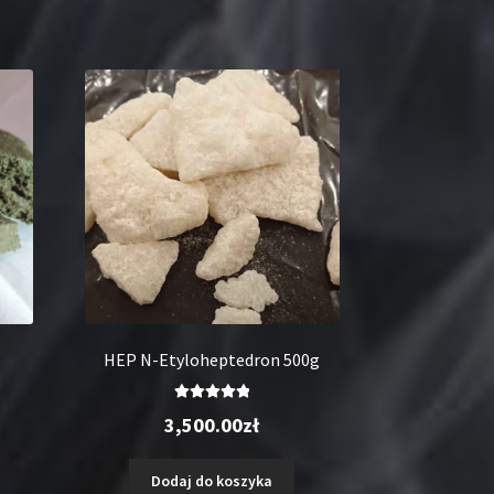
HEP N-Etyloheptedron 500g
Oceniono
3,500.00
zł
5.00
na 5
Dodaj do koszyka