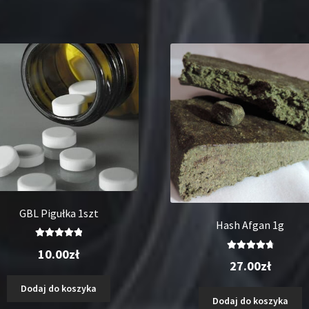
GBL Pigułka 1szt
Hash Afgan 1g
Oceniono
10.00
zł
Oceniono
5.00
na 5
27.00
zł
4.88
na 5
Dodaj do koszyka
Dodaj do koszyka