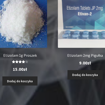
Etizolam 1g Proszek
Etizolam 2mg Pigułka
9.00
zł
Oceniono
15.00
zł
4.00
na 5
Dodaj do koszyka
Dodaj do koszyka