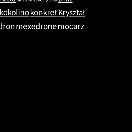
Crystal Mef
kokolino
konkret
Kryształ
dron
mexedrone
mocarz