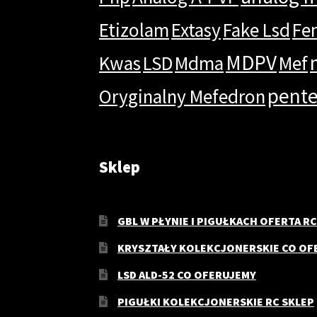
Etizolam
Extasy
Fake Lsd
Fe
MDPV
Kwas
LSD
Mdma
Mef
pent
Oryginalny Mefedron
Sklep
GBL W PŁYNIE I PIGUŁKACH OFERTA RC
KRYSZTAŁY KOLEKCJONERSKIE CO OF
LSD ALD-52 CO OFERUJEMY
PIGUŁKI KOLEKCJONERSKIE RC SKLEP