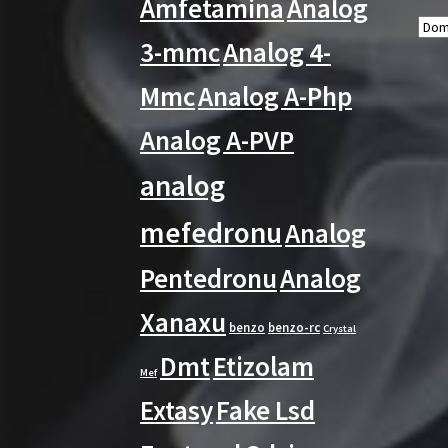
Amfetamina
Analog
3-mmc
Analog 4-
Mmc
Analog A-Php
Analog A-PVP
analog
mefedronu
Analog
Pentedronu
Analog
Xanaxu
benzo
benzo-rc
Crystal
Dmt
Etizolam
Mef
Extasy
Fake Lsd