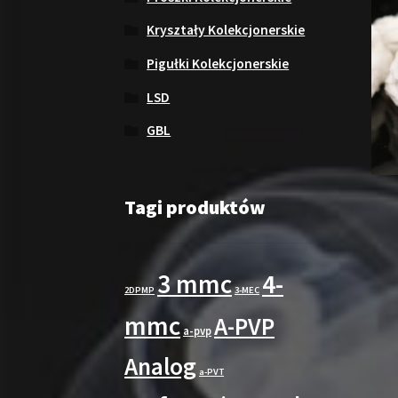
Kryształy Kolekcjonerskie
Pigułki Kolekcjonerskie
LSD
GBL
Tagi produktów
3 mmc
4-
2DPMP
3-MEC
mmc
A-PVP
a-pvp
Analog
a-PVT