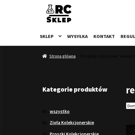
Przejdź
Przejdź
do
do
nawigacji
treści
SKLEP
WYSYŁKA
KONTAKT
REGUL
Strona główna
Produkty oznaczone “research
re
Kategorie produktów
wszystko
Zioła Kolekcjonerskie
Proszki Kolekcjonerskie