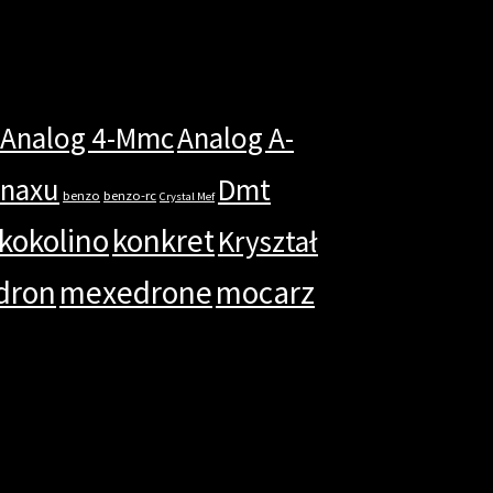
Analog 4-Mmc
Analog A-
anaxu
Dmt
benzo
benzo-rc
Crystal Mef
kokolino
konkret
Kryształ
dron
mexedrone
mocarz