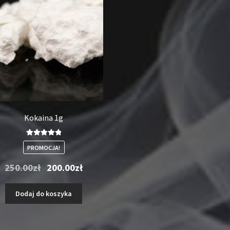
Kokaina 1g
Oceniono
PROMOCJA!
5.00
na 5
Pierwotna
Aktualna
250.00
zł
200.00
zł
cena
cena
wynosiła:
wynosi:
Dodaj do koszyka
250.00zł.
200.00zł.