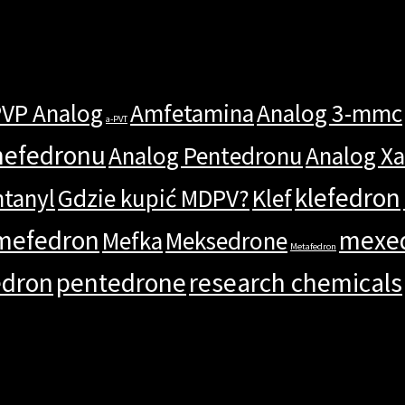
PVP Analog
Amfetamina
Analog 3-mmc
a-PVT
mefedronu
Analog Pentedronu
Analog X
klefedron
ntanyl
Gdzie kupić MDPV?
Klef
mefedron
mexe
Mefka
Meksedrone
Metafedron
edron
pentedrone
research chemicals