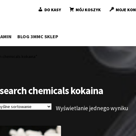
DO KASY
MÓJ KOSZYK
MOJE KO
AMIN
BLOG 3MMC SKLEP
 chemicals kokaina”
search chemicals kokaina
Wyświetlanie jednego wyniku