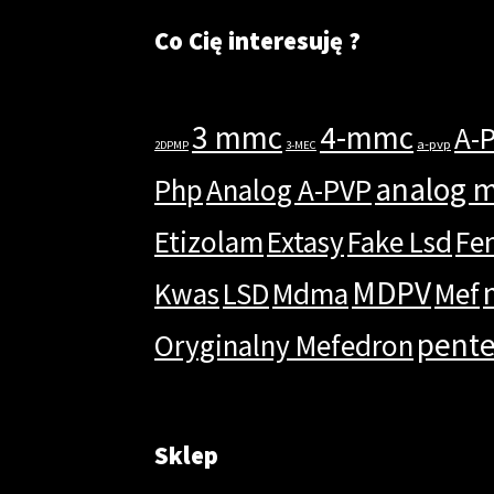
Co Cię interesuję ?
3 mmc
4-mmc
A-
a-pvp
2DPMP
3-MEC
analog 
Php
Analog A-PVP
Etizolam
Extasy
Fake Lsd
Fe
MDPV
Kwas
LSD
Mdma
Mef
pent
Oryginalny Mefedron
Sklep