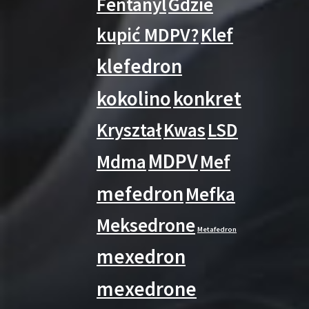
Fentanyl
Gdzie
kupić MDPV?
Klef
klefedron
kokolino
konkret
Kryształ
Kwas
LSD
MDPV
Mdma
Mef
mefedron
Mefka
Meksedrone
Metafedron
mexedron
mexedrone