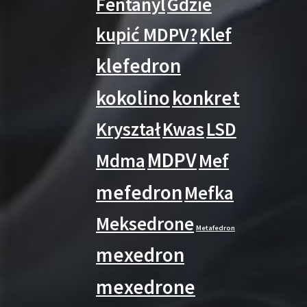
Fentanyl
Gdzie
kupić MDPV?
Klef
klefedron
kokolino
konkret
Kryształ
Kwas
LSD
MDPV
Mdma
Mef
mefedron
Mefka
Meksedrone
Metafedron
mexedron
mexedrone