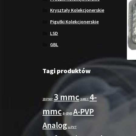
Kryształy Kolekcjonerskie
Pigułki Kolekcjonerskie
LSD
GBL
Tagi produktów
3 mmc
4-
2DPMP
3-MEC
mmc
A-PVP
a-pvp
Analog
a-PVT