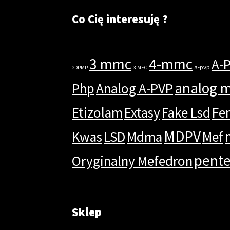
Co Cię interesuję ?
3 mmc
4-mmc
A-
a-pvp
2DPMP
3-MEC
analog 
Php
Analog A-PVP
Etizolam
Extasy
Fake Lsd
Fe
MDPV
Kwas
LSD
Mdma
Mef
pent
Oryginalny Mefedron
Sklep