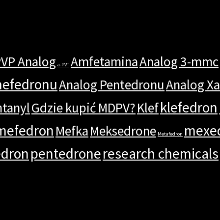
PVP Analog
Amfetamina
Analog 3-mmc
a-PVT
mefedronu
Analog Pentedronu
Analog X
klefedron
ntanyl
Gdzie kupić MDPV?
Klef
mefedron
mexe
Mefka
Meksedrone
Metafedron
edron
pentedrone
research chemicals