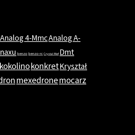
Analog 4-Mmc
Analog A-
anaxu
Dmt
benzo
benzo-rc
Crystal Mef
kokolino
konkret
Kryształ
dron
mexedrone
mocarz