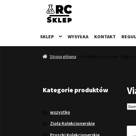
Przejdź
Przejdź
do
do
nawigacji
treści
SKLEP
WYSYŁKA
KONTAKT
REGUL
Strona główna
Produkty oznaczone “Viagra 
Vi
Kategorie produktów
wszystko
Zioła Kolekcjonerskie
Proszki Kolekcjonerskie