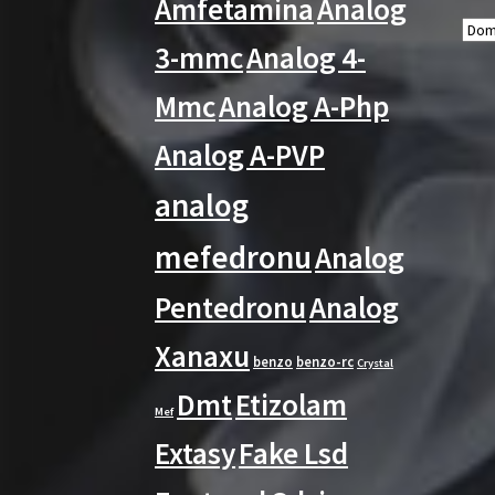
Amfetamina
Analog
3-mmc
Analog 4-
Mmc
Analog A-Php
Analog A-PVP
analog
mefedronu
Analog
Pentedronu
Analog
Xanaxu
benzo
benzo-rc
Crystal
Dmt
Etizolam
Mef
Extasy
Fake Lsd