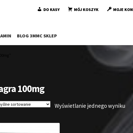
DO KASY
MÓJ KOSZYK
MOJE KO
AMIN
BLOG 3MMC SKLEP
100mg”
agra 100mg
Wyświetlanie jednego wyniku