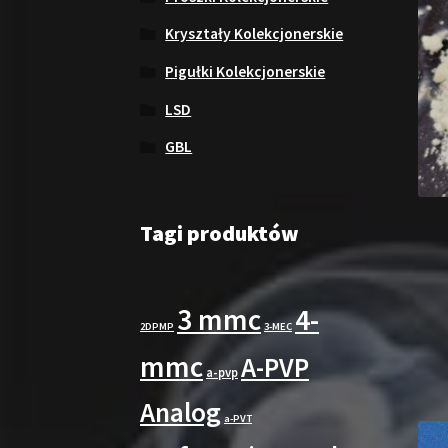
Kryształy Kolekcjonerskie
Pigułki Kolekcjonerskie
LSD
GBL
Tagi produktów
3 mmc
4-
2DPMP
3-MEC
mmc
A-PVP
a-pvp
Analog
a-PVT