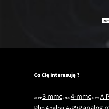
Co Cię interesuję ?
3 mmc
4-mmc
A-
a-pvp
2DPMP
3-MEC
analog 
Php
Analog A-PVP