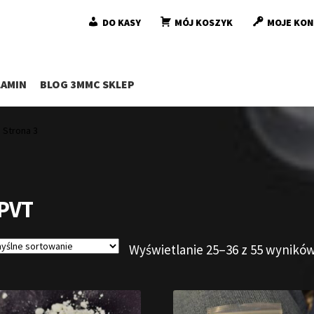
DO KASY
MÓJ KOSZYK
MOJE KO
AMIN
BLOG 3MMC SKLEP
Strona 3
-PVT
Wyświetlanie 25–36 z 55 wynikó