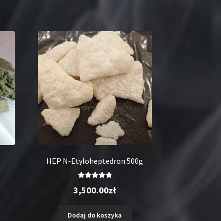
HEP N-Etyloheptedron 500g
Oceniono
3,500.00
zł
5.00
na 5
Dodaj do koszyka