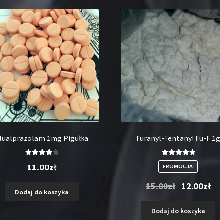
lualprazolam 1mg Pigułka
Furanyl-Fentanyl Fu-F 1
Oceniono
Oceniono
11.00
zł
PROMOCJA!
4.00
na 5
5.00
na 5
Pierwotna
Akt
15.00
zł
12.00
zł
Dodaj do koszyka
cena
ce
wynosiła:
wyn
Dodaj do koszyka
15.00zł.
12.