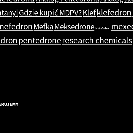
klefedron
ntanyl
Gdzie kupić MDPV?
Klef
mefedron
mexe
Mefka
Meksedrone
Metafedron
edron
pentedrone
research chemicals
ERUJEMY