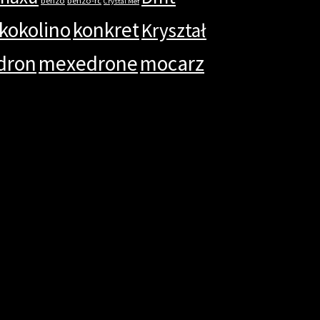
Crystal Mef
kokolino
konkret
Kryształ
dron
mexedrone
mocarz