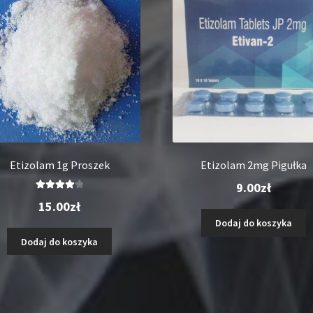
Etizolam 1g Proszek
Etizolam 2mg Pigułka
9.00
zł
Oceniono
15.00
zł
4.00
na 5
Dodaj do koszyka
Dodaj do koszyka