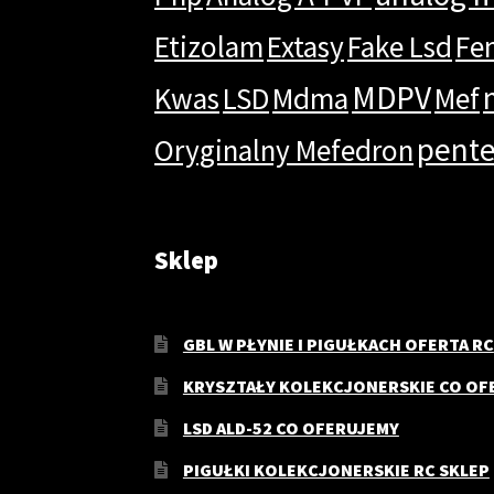
Etizolam
Extasy
Fake Lsd
Fe
MDPV
Kwas
LSD
Mdma
Mef
pent
Oryginalny Mefedron
Sklep
GBL W PŁYNIE I PIGUŁKACH OFERTA RC
KRYSZTAŁY KOLEKCJONERSKIE CO OF
LSD ALD-52 CO OFERUJEMY
PIGUŁKI KOLEKCJONERSKIE RC SKLEP