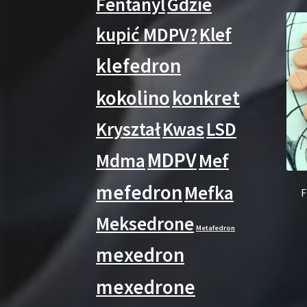
Fentanyl
Gdzie
kupić MDPV?
Klef
klefedron
kokolino
konkret
Kryształ
Kwas
LSD
MDPV
Mdma
Mef
mefedron
Mefka
F
Meksedrone
Metafedron
mexedron
mexedrone