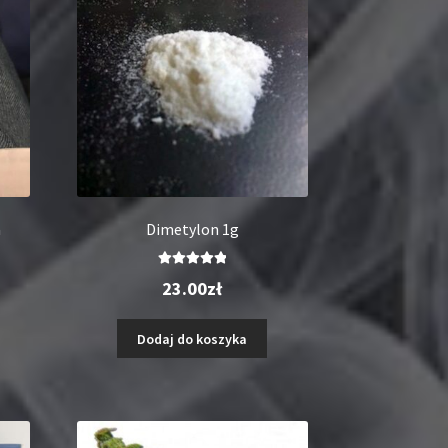
a
Dimetylon 1g
Oceniono
23.00
zł
5.00
na 5
Dodaj do koszyka