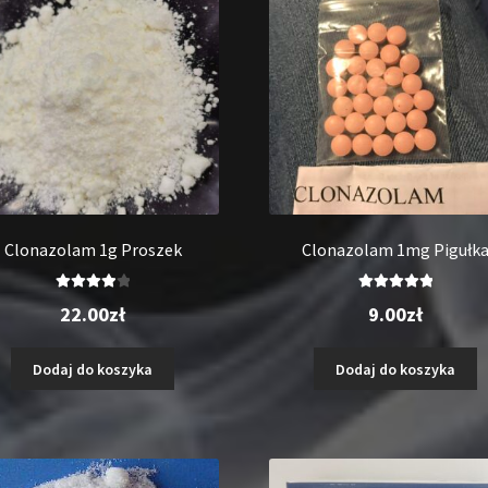
Clonazolam 1g Proszek
Clonazolam 1mg Pigułk
Oceniono
Oceniono
22.00
zł
9.00
zł
4.00
na 5
5.00
na 5
Dodaj do koszyka
Dodaj do koszyka