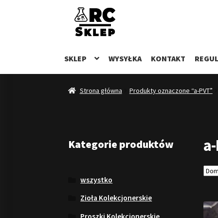
Przejdź
Przejdź
do
do
nawigacji
treści
SKLEP
WYSYŁKA
KONTAKT
REGUL
Strona główna
Produkty oznaczone “a-PVT”
a
Kategorie produktów
wszystko
Zioła Kolekcjonerskie
Proszki Kolekcjonerskie