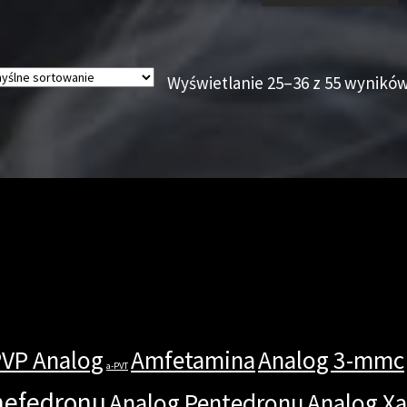
Wyświetlanie 25–36 z 55 wynikó
PVP Analog
Amfetamina
Analog 3-mmc
a-PVT
mefedronu
Analog Pentedronu
Analog X