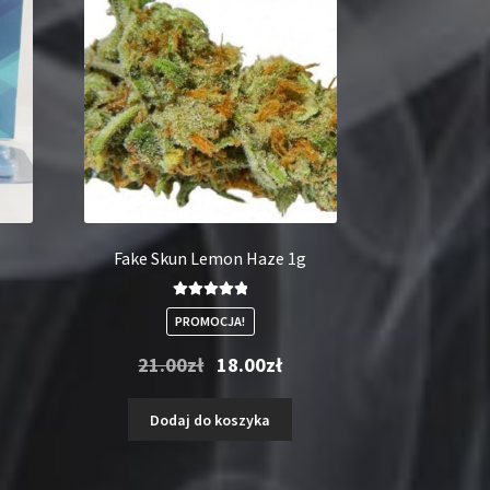
Fake Skun Lemon Haze 1g
Oceniono
PROMOCJA!
5.00
na 5
Pierwotna
Aktualna
21.00
zł
18.00
zł
cena
cena
wynosiła:
wynosi:
Dodaj do koszyka
21.00zł.
18.00zł.