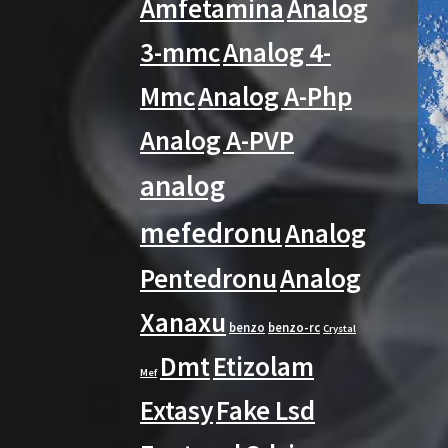
Amfetamina
Analog
3-mmc
Analog 4-
Mmc
Analog A-Php
Analog A-PVP
analog
mefedronu
Analog
Pentedronu
Analog
Xanaxu
benzo
benzo-rc
Crystal
Dmt
Etizolam
Mef
Extasy
Fake Lsd