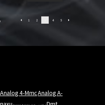
1
2
3
4
5
w
Analog 4-Mmc
Analog A-
anaxu
Dmt
benzo
benzo-rc