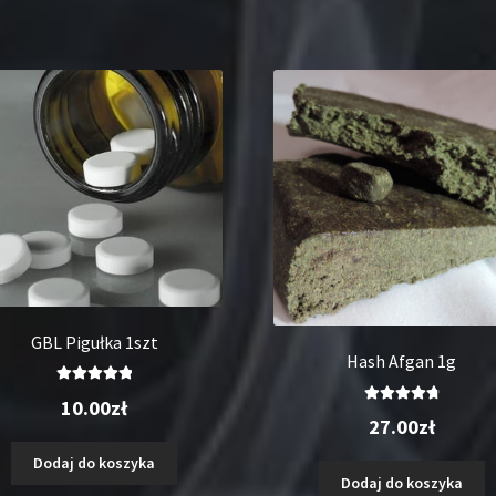
GBL Pigułka 1szt
Hash Afgan 1g
Oceniono
10.00
zł
Oceniono
5.00
na 5
27.00
zł
4.88
na 5
Dodaj do koszyka
Dodaj do koszyka