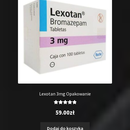
Lexotan 3mg Opakowanie
Oceniono
59.00
zł
5.00
na 5
Dodaj do koszyka