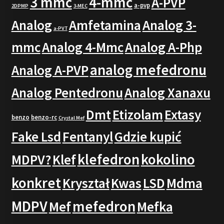
3 mmc
4-mmc
A-PVP
a-pvp
2DPMP
3-MEC
Analog
Amfetamina
Analog 3-
a-PVT
mmc
Analog 4-Mmc
Analog A-Php
analog mefedronu
Analog A-PVP
Analog Pentedronu
Analog Xanaxu
Dmt
Etizolam
Extasy
benzo
benzo-rc
Crystal Mef
Fake Lsd
Fentanyl
Gdzie kupić
klefedron
kokolino
MDPV?
Klef
konkret
Kryształ
Kwas
LSD
Mdma
MDPV
mefedron
Mef
Mefka