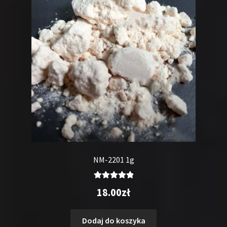
NM-2201 1g
Oceniono
18.00
zł
5.00
na 5
Dodaj do koszyka