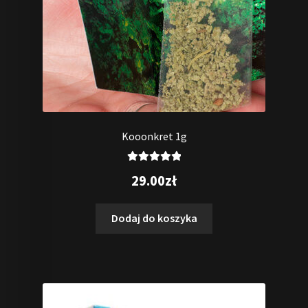
Kooonkret 1g
Oceniono
29.00
zł
5.00
na 5
Dodaj do koszyka