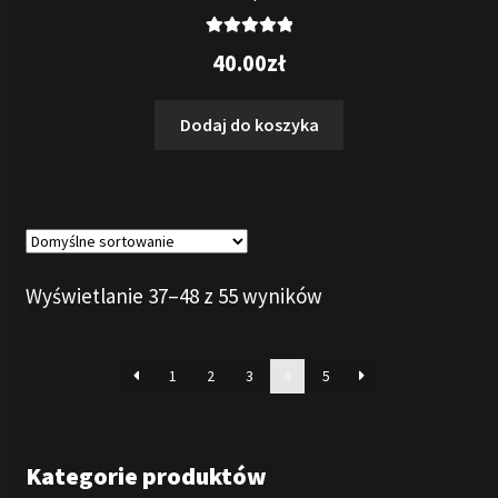
Oceniono
40.00
zł
5.00
na 5
Dodaj do koszyka
Wyświetlanie 37–48 z 55 wyników
1
2
3
4
5
Kategorie produktów