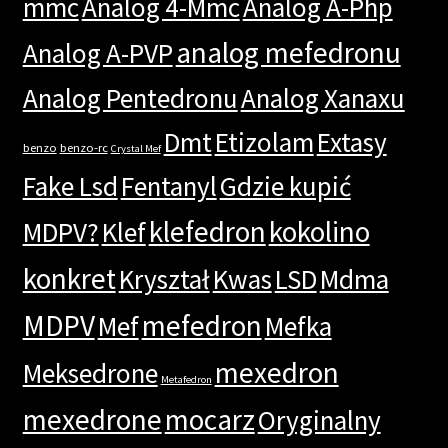
mmc
Analog 4-Mmc
Analog A-Php
analog mefedronu
Analog A-PVP
Analog Pentedronu
Analog Xanaxu
Dmt
Etizolam
Extasy
benzo
benzo-rc
Crystal Mef
Fake Lsd
Fentanyl
Gdzie kupić
klefedron
kokolino
MDPV?
Klef
konkret
Kryształ
Kwas
LSD
Mdma
MDPV
mefedron
Mef
Mefka
mexedron
Meksedrone
Metafedron
mexedrone
mocarz
Oryginalny