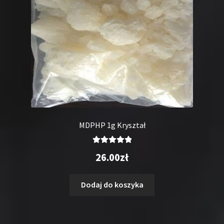
MDPHP 1g Kryształ
Oceniono
26.00
zł
5.00
na 5
Dodaj do koszyka