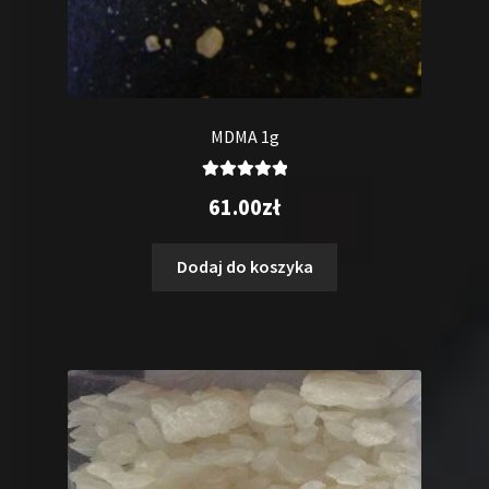
MDMA 1g
Oceniono
61.00
zł
5.00
na 5
Dodaj do koszyka