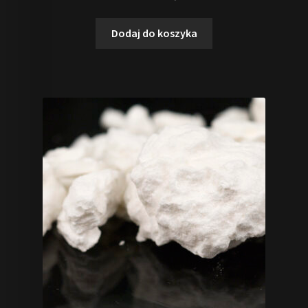
4.88
na 5
Dodaj do koszyka