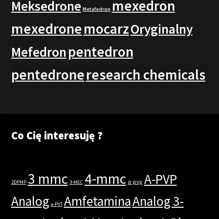
mexedron
Meksedrone
Metafedron
mexedrone
mocarz
Oryginalny
pentedron
Mefedron
pentedrone
research chemicals
Co Cię interesuję ?
3 mmc
4-mmc
A-PVP
a-pvp
2DPMP
3-MEC
Analog
Amfetamina
Analog 3-
a-PVT