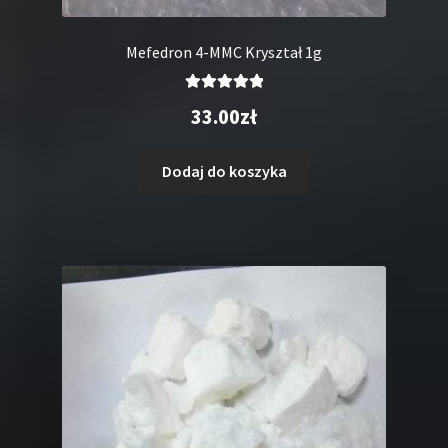
Mefedron 4-MMC Kryształ 1g
Oceniono
33.00
zł
5.00
na 5
Dodaj do koszyka