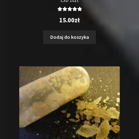
Oceniono
15.00
zł
5.00
na 5
Dodaj do koszyka