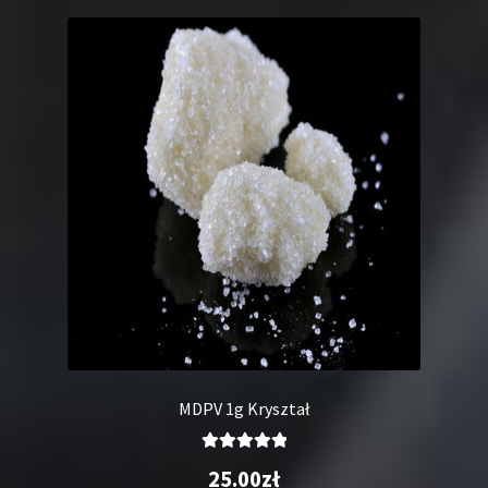
MDPV 1g Kryształ
Oceniono
25.00
zł
5.00
na 5