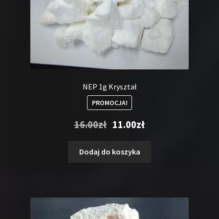
NEP 1g Kryształ
PROMOCJA!
Pierwotna
Aktualna
16.00
zł
11.00
zł
cena
cena
wynosiła:
wynosi:
Dodaj do koszyka
16.00zł.
11.00zł.