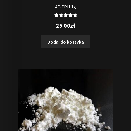
4F-EPH 1g
Oceniono
25.00
zł
5.00
na 5
Dodaj do koszyka