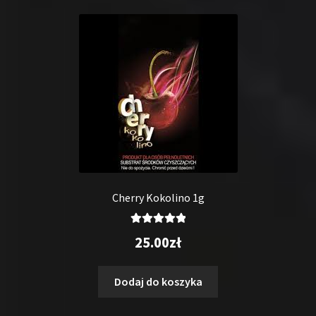
Cherry Kokolino 1g
Oceniono
25.00
zł
5.00
na 5
Dodaj do koszyka