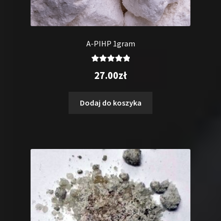
A-PIHP 1gram
Oceniono
27.00
zł
5.00
na 5
Dodaj do koszyka