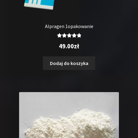
Alpragen 1opakowanie
Oceniono
49.00
zł
5.00
na 5
Dodaj do koszyka