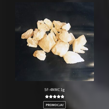
5F-4MMC 1g
Oceniono
PROMOCJA!
5.00
na 5