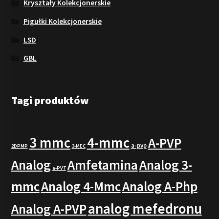
Kryształy Kolekcjonerskie
Pigułki Kolekcjonerskie
LSD
GBL
Tagi produktów
3 mmc
4-mmc
A-PVP
a-pvp
2DPMP
3-MEC
Analog
Amfetamina
Analog 3-
a-PVT
mmc
Analog 4-Mmc
Analog A-Php
analog mefedronu
Analog A-PVP