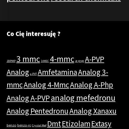
Co Cię interesuję ?
3 mmc
4-mmc
A-PVP
a-pvp
2DPMP
3-MEC
Analog
Amfetamina
Analog 3-
a-PVT
mmc
Analog 4-Mmc
Analog A-Php
analog mefedronu
Analog A-PVP
Analog Pentedronu
Analog Xanaxu
Dmt
Etizolam
Extasy
benzo
benzo-rc
Crystal Mef