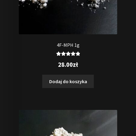
4F-MPH 1g
Oceniono
28.00
zł
5.00
na 5
Dodaj do koszyka