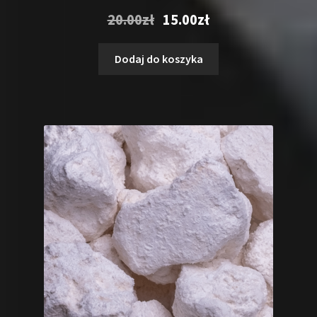
Pierwotna
Aktualna
20.00
zł
15.00
zł
cena
cena
wynosiła:
wynosi:
Dodaj do koszyka
20.00zł.
15.00zł.