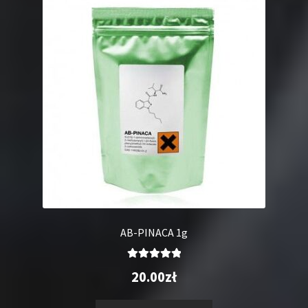
AB-PINACA 1g
Oceniono
20.00
zł
5.00
na 5