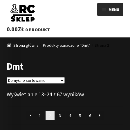
Przejdź
Przejdź
MENU
do
do
nawigacji
treści
ROZWI
SKLEP
0.00
ZŁ
0 PRODUKT
MENU
WYSYŁKA
POTOM
Strona główna
Produkty oznaczone “Dmt”
Strona 2
KONTAKT
Dmt
REGULAMIN
BLOG 3MMC SKLEP
Wyświetlanie 13–24 z 67 wyników
1
2
3
4
5
6