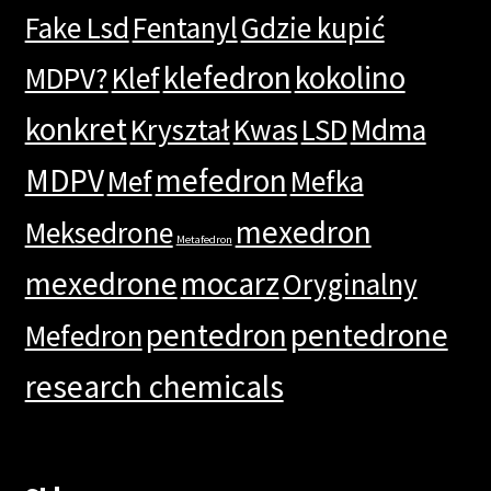
Fake Lsd
Fentanyl
Gdzie kupić
klefedron
kokolino
MDPV?
Klef
konkret
Kryształ
Kwas
LSD
Mdma
MDPV
mefedron
Mef
Mefka
mexedron
Meksedrone
Metafedron
mexedrone
mocarz
Oryginalny
pentedron
pentedrone
Mefedron
research chemicals