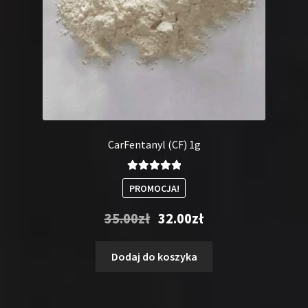
CarFentanyl (CF) 1g
Oceniono
PROMOCJA!
5.00
na 5
Pierwotna
Aktualna
35.00
zł
32.00
zł
cena
cena
wynosiła:
wynosi:
Dodaj do koszyka
35.00zł.
32.00zł.