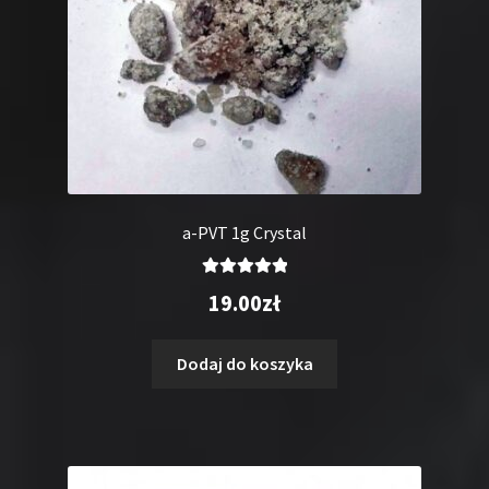
a-PVT 1g Crystal
Oceniono
19.00
zł
5.00
na 5
Dodaj do koszyka