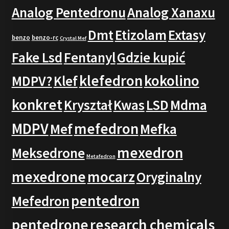
Analog Pentedronu
Analog Xanaxu
Dmt
Etizolam
Extasy
benzo
benzo-rc
Crystal Mef
Fake Lsd
Fentanyl
Gdzie kupić
klefedron
kokolino
MDPV?
Klef
konkret
Kryształ
Kwas
LSD
Mdma
MDPV
mefedron
Mef
Mefka
mexedron
Meksedrone
Metafedron
mexedrone
mocarz
Oryginalny
pentedron
Mefedron
pentedrone
research chemicals