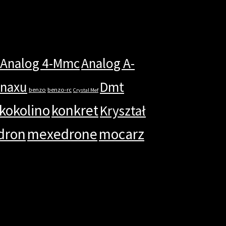
Analog 4-Mmc
Analog A-
anaxu
Dmt
benzo
benzo-rc
Crystal Mef
kokolino
konkret
Kryształ
dron
mexedrone
mocarz