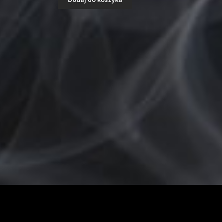
ena
ynosi:
00.00zł.