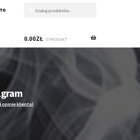
Szukaj:
Szukaj
NTO
0.00
ZŁ
0 PRODUKT
1gram
4
opinie klienta)