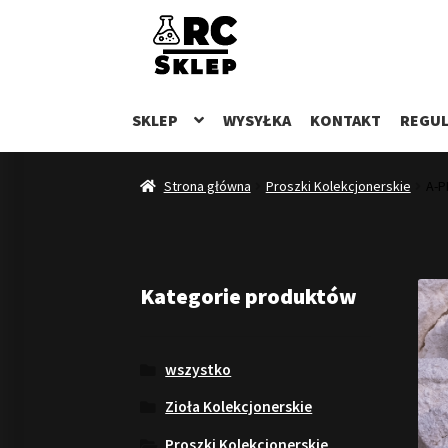
Przejdź
Przejdź
do
do
nawigacji
treści
SKLEP
WYSYŁKA
KONTAKT
REGUL
Strona główna
Proszki Kolekcjonerskie
A-P
Kategorie produktów
wszystko
Zioła Kolekcjonerskie
Proszki Kolekcjonerskie