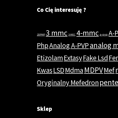
Co Cię interesuję ?
3 mmc
4-mmc
A-
a-pvp
2DPMP
3-MEC
analog 
Php
Analog A-PVP
Etizolam
Extasy
Fake Lsd
Fe
MDPV
Kwas
LSD
Mdma
Mef
pent
Oryginalny Mefedron
Sklep