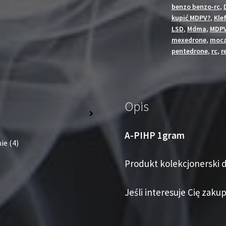
benzo benzo-rc
,
kupić MDPV?
,
Kle
LSD
,
Mdma
,
MDP
mexedrone
,
moca
pentedrone
,
rc
,
r
Opis
s
A-PIHP 1gram
ie (4)
Produkt kolekcjonerski d
Jeśli interesuje Cię zakup