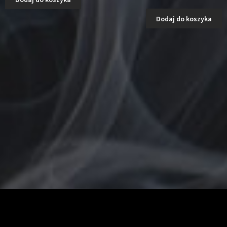
cena
c
wynosiła:
w
Dodaj do koszyka
250.00zł.
2