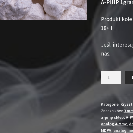
A-PIHP 1gr
klientów
Produkt kole
18+ !
Jeśli interesu
nas.
ilość
A-
PIHP
1gram
Kategorie:
Kryszt
Znaczników:
3 m
a-pihp sklep
,
A-P
Analog 4-Mmc
,
A
MDPV
,
analog me