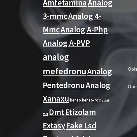
Amfetamina
Analog
3-mmc
Analog 4-
Mmc
Analog A-Php
Analog A-PVP
analog
mefedronu
Opi
Analog
Pentedronu
Analog
Opin
Xanaxu
benzo
benzo-rc
Crystal
Dmt
Etizolam
Mef
Extasy
Fake Lsd