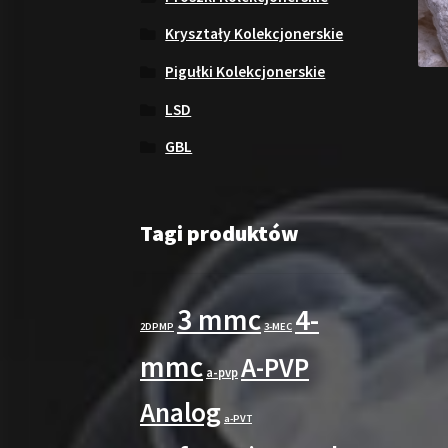
Kryształy Kolekcjonerskie
Pigułki Kolekcjonerskie
LSD
GBL
Tagi produktów
3 mmc
4-
2DPMP
3-MEC
mmc
A-PVP
a-pvp
Analog
a-PVT