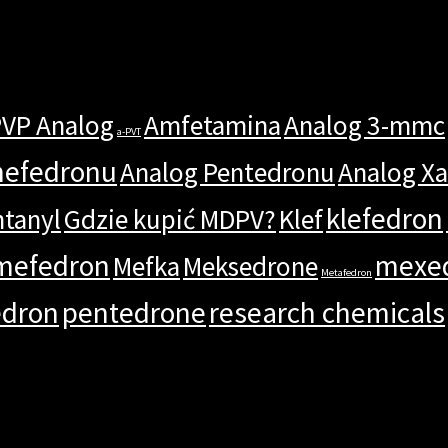
PVP Analog
Amfetamina
Analog 3-mmc
a-PVT
mefedronu
Analog Pentedronu
Analog X
klefedron
ntanyl
Gdzie kupić MDPV?
Klef
mefedron
mexe
Mefka
Meksedrone
Metafedron
edron
pentedrone
research chemicals