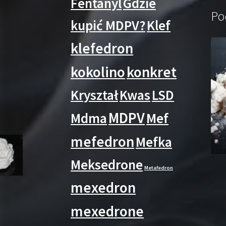
Fentanyl
Gdzie
Po
kupić MDPV?
Klef
klefedron
kokolino
konkret
Kryształ
Kwas
LSD
MDPV
Mdma
Mef
mefedron
Mefka
Meksedrone
Metafedron
mexedron
mexedrone