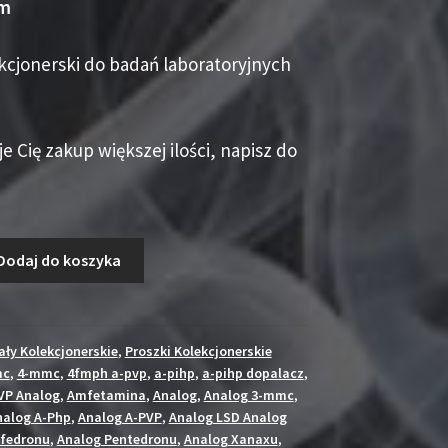
am
kcjonerski do badań laboratoryjnych
je Cię zakup większej ilości, napisz do
Dodaj do koszyka
ały Kolekcjonerskie
,
Proszki Kolekcjonerskie
mc
,
4-mmc
,
4fmph a-pvp
,
a-pihp
,
a-pihp dopalacz
,
VP Analog
,
Amfetamina
,
Analog
,
Analog 3-mmc
,
nalog A-Php
,
Analog A-PVP
,
Analog LSD Analog
fedronu
,
Analog Pentedronu
,
Analog Xanaxu
,