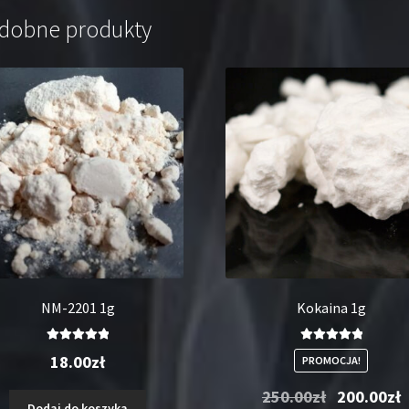
dobne produkty
NM-2201 1g
Kokaina 1g
Oceniono
Oceniono
18.00
zł
PROMOCJA!
5.00
na 5
5.00
na 5
Pierwotna
A
250.00
zł
200.00
zł
Dodaj do koszyka