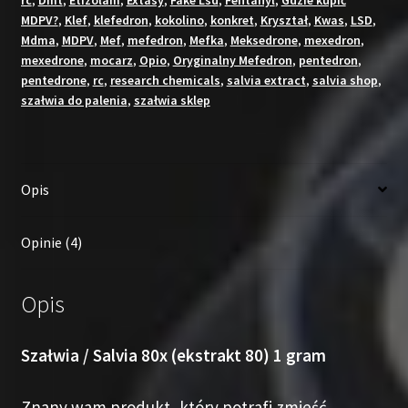
rc
,
Dmt
,
Etizolam
,
Extasy
,
Fake Lsd
,
Fentanyl
,
Gdzie kupić
MDPV?
,
Klef
,
klefedron
,
kokolino
,
konkret
,
Kryształ
,
Kwas
,
LSD
,
Mdma
,
MDPV
,
Mef
,
mefedron
,
Mefka
,
Meksedrone
,
mexedron
,
mexedrone
,
mocarz
,
Opio
,
Oryginalny Mefedron
,
pentedron
,
pentedrone
,
rc
,
research chemicals
,
salvia extract
,
salvia shop
,
szałwia do palenia
,
szałwia sklep
Opis
Opinie (4)
Opis
Szałwia / Salvia 80x (ekstrakt 80) 1 gram
Znany wam produkt, który potrafi zmieść