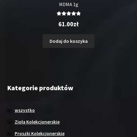
MDMA 1g
Oceniono
61.00
zł
5.00
na 5
Dodaj do koszyka
Kategorie produktów
wszystko
Zioła Kolekcjonerskie
Proszki Kolekcjonerskie