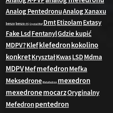
Analog Pentedronu
Analog Xanaxu
Dmt
Etizolam
Extasy
benzo
benzo-rc
Crystal Mef
Fake Lsd
Fentanyl
Gdzie kupić
klefedron
kokolino
MDPV?
Klef
konkret
Kryształ
Kwas
LSD
Mdma
MDPV
mefedron
Mef
Mefka
mexedron
Meksedrone
Metafedron
mexedrone
mocarz
Oryginalny
pentedron
Mefedron