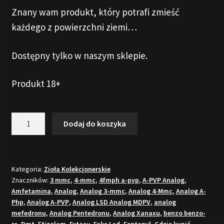
Znany wam produkt, który potrafi zmieść
każdego z powierzchni ziemi…
Dostępny tylko w naszym sklepie.
Produkt 18+
ilość
Dodaj do koszyka
Szałwia
/
Salvia
80x
Kategoria:
Zioła Kolekcjonerskie
Znaczników:
3 mmc
,
4-mmc
,
4fmph a-pvp
,
A-PVP Analog
,
1gram
Amfetamina
,
Analog
,
Analog 3-mmc
,
Analog 4-Mmc
,
Analog A-
Php
,
Analog A-PVP
,
Analog LSD Analog MDPV
,
analog
mefedronu
,
Analog Pentedronu
,
Analog Xanaxu
,
benzo benzo-