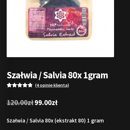
Szałwia / Salvia 80x 1gram
(
4
opinie klienta)
Oceniony
4
5.00
na 5 na
Pierwotna
Aktualna
120.00
zł
99.00
zł
podstawie
cena
cena
ocen
wynosiła:
wynosi:
Szałwia / Salvia 80x (ekstrakt 80) 1 gram
klientów
120.00zł.
99.00zł.