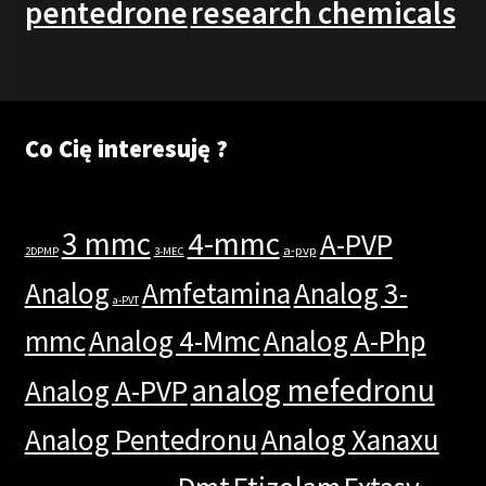
pentedrone
research chemicals
Co Cię interesuję ?
3 mmc
4-mmc
A-PVP
a-pvp
2DPMP
3-MEC
Analog
Amfetamina
Analog 3-
a-PVT
mmc
Analog 4-Mmc
Analog A-Php
analog mefedronu
Analog A-PVP
Analog Pentedronu
Analog Xanaxu