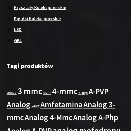
Kryształy Kolekcjonerskie
Pigułki Kolekcjonerskie
LSD
GBL
Tagi produktów
3 mmc
4-mmc
A-PVP
a-pvp
2DPMP
3-MEC
Analog
Amfetamina
Analog 3-
a-PVT
mmc
Analog 4-Mmc
Analog A-Php
analog mefedronu
Analog A-PVP