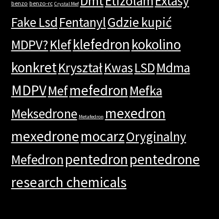
Dmt
Etizolam
Extasy
benzo
benzo-rc
Crystal Mef
Fake Lsd
Fentanyl
Gdzie kupić
klefedron
kokolino
MDPV?
Klef
konkret
Kryształ
Kwas
LSD
Mdma
MDPV
mefedron
Mef
Mefka
mexedron
Meksedrone
Metafedron
mexedrone
mocarz
Oryginalny
pentedron
pentedrone
Mefedron
research chemicals