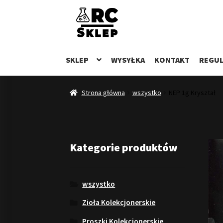
Przejdź
Przejdź
do
do
nawigacji
treści
SKLEP
WYSYŁKA
KONTAKT
REGUL
Strona główna
wszystko
NEP 1g Kryształ
Kategorie produktów
wszystko
Zioła Kolekcjonerskie
Proszki Kolekcjonerskie