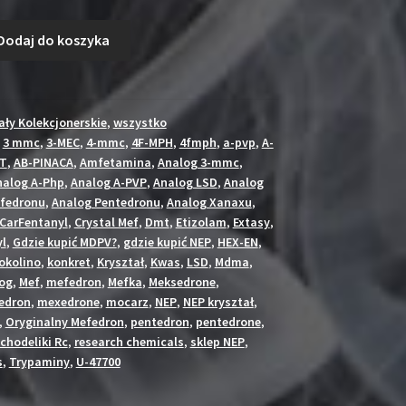
osiła:
wynosi:
00zł.
11.00zł.
Dodaj do koszyka
ały Kolekcjonerskie
,
wszystko
,
3 mmc
,
3-MEC
,
4-mmc
,
4F-MPH
,
4fmph
,
a-pvp
,
A-
VT
,
AB-PINACA
,
Amfetamina
,
Analog 3-mmc
,
nalog A-Php
,
Analog A-PVP
,
Analog LSD
,
Analog
fedronu
,
Analog Pentedronu
,
Analog Xanaxu
,
CarFentanyl
,
Crystal Mef
,
Dmt
,
Etizolam
,
Extasy
,
l
,
Gdzie kupić MDPV?
,
gdzie kupić NEP
,
HEX-EN
,
okolino
,
konkret
,
Kryształ
,
Kwas
,
LSD
,
Mdma
,
og
,
Mef
,
mefedron
,
Mefka
,
Meksedrone
,
edron
,
mexedrone
,
mocarz
,
NEP
,
NEP kryształ
,
,
Oryginalny Mefedron
,
pentedron
,
pentedrone
,
chodeliki Rc
,
research chemicals
,
sklep NEP
,
s
,
Trypaminy
,
U-47700