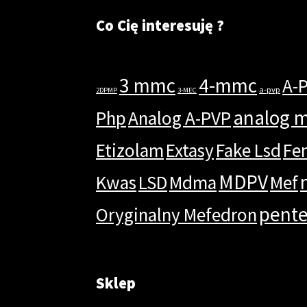
Co Cię interesuję ?
3 mmc
4-mmc
A-
a-pvp
2DPMP
3-MEC
analog 
Php
Analog A-PVP
Etizolam
Extasy
Fake Lsd
Fe
MDPV
Kwas
LSD
Mdma
Mef
pent
Oryginalny Mefedron
Sklep