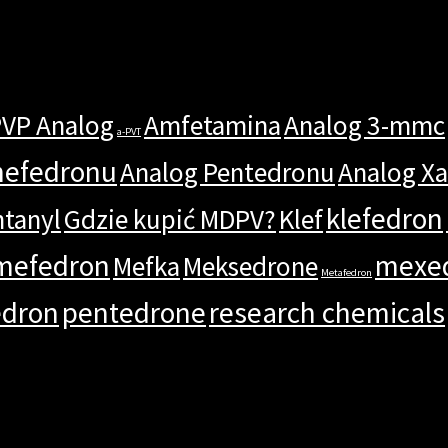
PVP Analog
Amfetamina
Analog 3-mmc
a-PVT
mefedronu
Analog Pentedronu
Analog X
klefedron
ntanyl
Gdzie kupić MDPV?
Klef
mefedron
mexe
Mefka
Meksedrone
Metafedron
edron
pentedrone
research chemicals