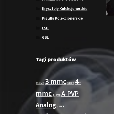
Kryształy Kolekcjonerskie
Pigułki Kolekcjonerskie
LSD
GBL
Tagi produktów
3 mmc
4-
2DPMP
3-MEC
mmc
A-PVP
a-pvp
Analog
a-PVT