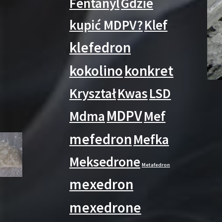
Fentanyl
Gdzie
kupić MDPV?
Klef
klefedron
kokolino
konkret
Kryształ
Kwas
LSD
MDPV
Mdma
Mef
mefedron
Mefka
Meksedrone
Metafedron
mexedron
mexedrone