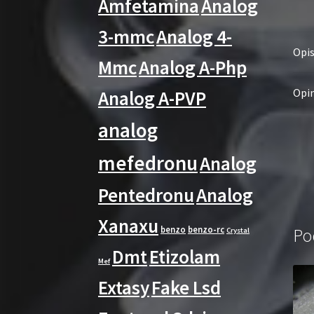
Amfetamina
Analog
3-mmc
Analog 4-
Opi
Mmc
Analog A-Php
Opin
Analog A-PVP
analog
mefedronu
Analog
Pentedronu
Analog
Xanaxu
benzo
benzo-rc
Po
Crystal
Dmt
Etizolam
Mef
Extasy
Fake Lsd