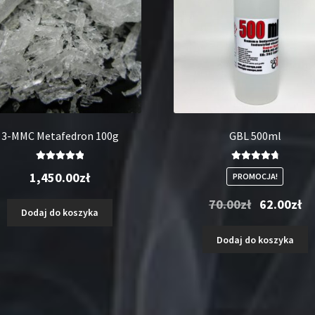
3-MMC Metafedron 100g
GBL 500ml
Oceniono
Oceniono
1,450.00
zł
PROMOCJA!
5.00
na 5
4.89
na 5
Pierwotna
Akt
70.00
zł
62.00
zł
Dodaj do koszyka
cena
ce
wynosiła:
wyn
Dodaj do koszyka
70.00zł.
62.