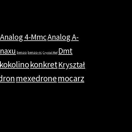
Analog 4-Mmc
Analog A-
anaxu
Dmt
benzo
benzo-rc
Crystal Mef
kokolino
konkret
Kryształ
dron
mexedrone
mocarz