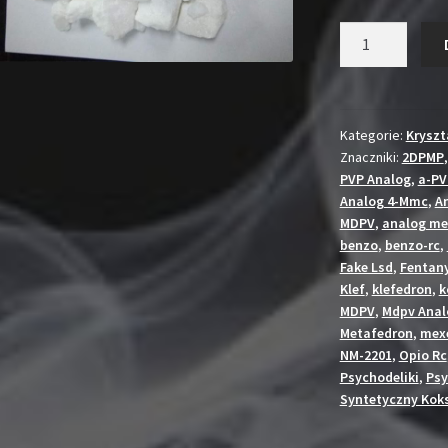
wyn
ilość
16.
NEP
1g
Kryształ
Kategorie:
Kryszt
Znaczniki:
2DPMP
PVP Analog
,
a-P
Analog 4-Mmc
,
A
MDPV
,
analog me
benzo
,
benzo-rc
,
Fake Lsd
,
Fentany
Klef
,
klefedron
,
k
MDPV
,
Mdpv Anal
Metafedron
,
mex
NM-2201
,
Opio Rc
Psychodeliki
,
Psy
Syntetyczny Kok